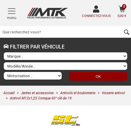
0
CONNECTEZ-VOUS
0,00 €
menu
FILTRER PAR VÉHICULE
OK
Accueil
Jantes et accessoires
Antivols et boulonnerie
Visserie antivol
Antivol M12x1,25 Conique 60° clé de 19