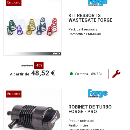
En promo
KIT RESSORTS
WASTEGATE FORGE
Pack de
4 ressorts
Compatible
FMAC048
53,90 €
-10%
48,52 €
A partir de
En stock - 48/72h
En promo
ROBINET DE TURBO
FORGE - PRO
Produit universel
Finition noire