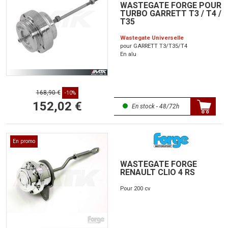
WASTEGATE FORGE POUR
TURBO GARRETT T3 / T4 /
T35
Wastegate Universelle
pour GARRETT T3/T35/T4
En alu
168,90 €
-10%
152,02 €
En stock - 48/72h
En promo
WASTEGATE FORGE
RENAULT CLIO 4 RS
Pour 200 cv