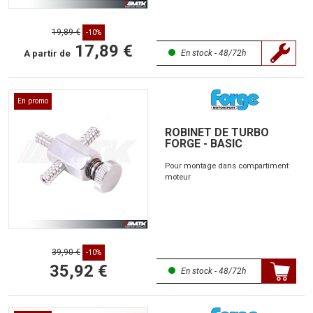
19,89 €
-10%
17,89 €
A partir de
En stock - 48/72h
En promo
ROBINET DE TURBO
FORGE - BASIC
Pour montage dans compartiment
moteur
39,90 €
-10%
35,92 €
En stock - 48/72h