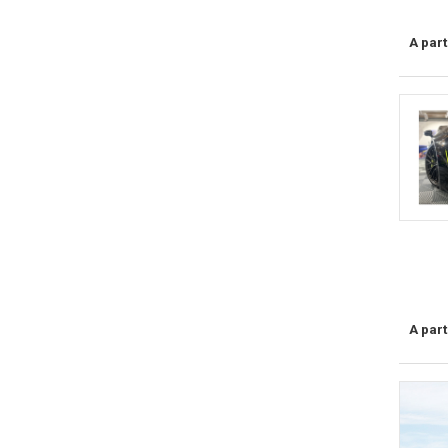
A part
A part