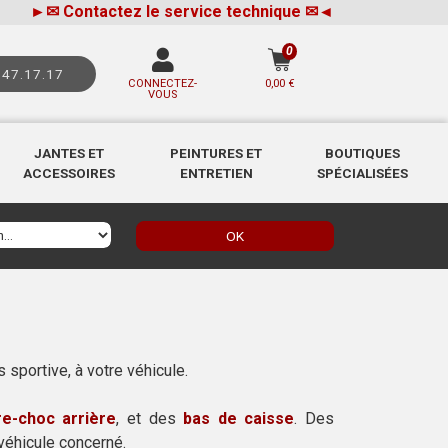
►
✉
Contactez le service technique
✉
◄
0
.47.17.17
CONNECTEZ-
0,00 €
VOUS
JANTES ET
PEINTURES ET
BOUTIQUES
ACCESSOIRES
ENTRETIEN
SPÉCIALISÉES
OK
sportive, à votre véhicule.
re-choc arrière
, et des
bas de caisse
. Des
véhicule concerné.