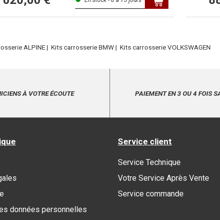
1 020,00 €
8
En stock - 8 à 15 jours
rrosserie ALPINE
|
Kits carrosserie BMW
|
Kits carrosserie VOLKSWAGEN
ICIENS À VOTRE ÉCOUTE
PAIEMENT EN 3 OU 4 FOIS S
ique
Service client
Service Technique
gales
Votre Service Après Vente
re
Service commande
des données personnelles