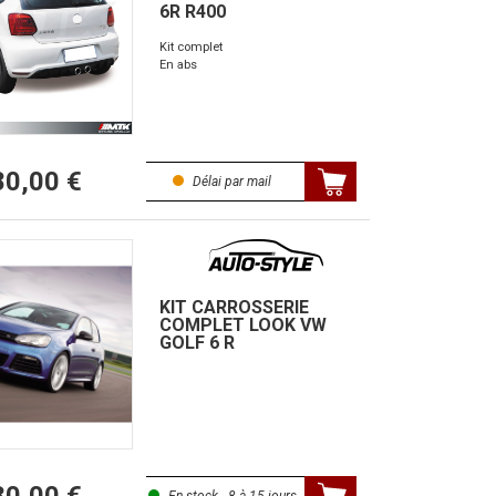
6R R400
Kit complet
En abs
80,00 €
Délai par mail
KIT CARROSSERIE
COMPLET LOOK VW
GOLF 6 R