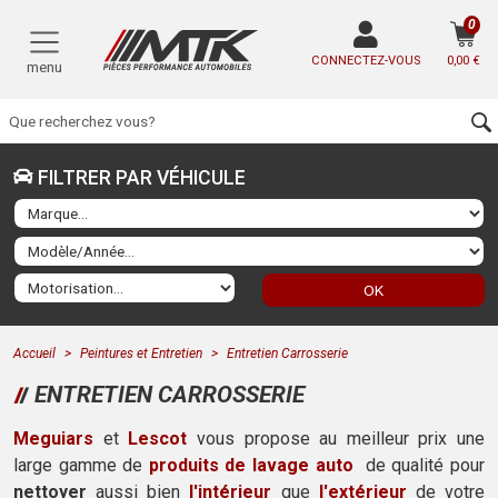
0
CONNECTEZ-VOUS
0,00 €
menu
FILTRER PAR VÉHICULE
OK
Accueil
Peintures et Entretien
Entretien Carrosserie
ENTRETIEN CARROSSERIE
Meguiars
et
Lescot
vous propose au meilleur prix une
large gamme de
produits de lavage auto
de qualité pour
nettoyer
aussi bien
l'intérieur
que
l'extérieur
de votre