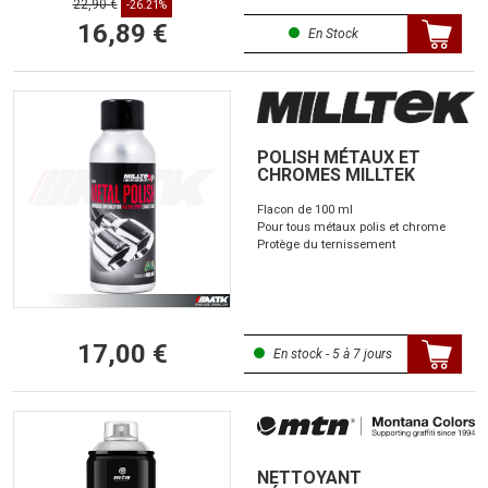
22,90 €
-26.21%
16,89 €
En Stock
POLISH MÉTAUX ET
CHROMES MILLTEK
Flacon de 100 ml
Pour tous métaux polis et chrome
Protège du ternissement
17,00 €
En stock - 5 à 7 jours
NETTOYANT