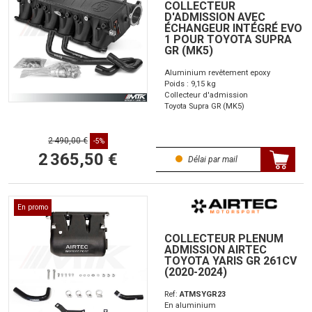
COLLECTEUR
D'ADMISSION AVEC
ÉCHANGEUR INTÉGRÉ EVO
1 POUR TOYOTA SUPRA
GR (MK5)
Aluminium revêtement epoxy
Poids : 9,15 kg
Collecteur d'admission
Toyota Supra GR (MK5)
2 490,00 €
-5%
2 365,50 €
Délai par mail
En promo
COLLECTEUR PLENUM
ADMISSION AIRTEC
TOYOTA YARIS GR 261CV
(2020-2024)
Ref:
ATMSYGR23
En aluminium