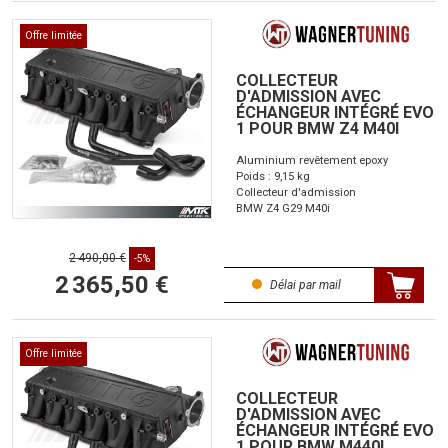
Offre limitée
COLLECTEUR
D'ADMISSION AVEC
ÉCHANGEUR INTÉGRÉ EVO
1 POUR BMW Z4 M40I
Aluminium revêtement epoxy
Poids : 9,15 kg
Collecteur d'admission
BMW Z4 G29 M40i
2 490,00 €
-5%
2 365,50 €
Délai par mail
Offre limitée
COLLECTEUR
D'ADMISSION AVEC
ÉCHANGEUR INTÉGRÉ EVO
1 POUR BMW M440I