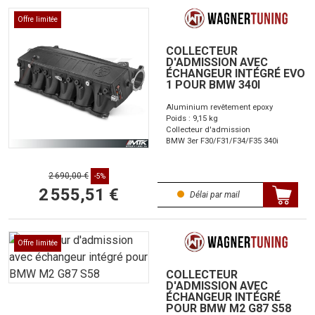
Offre limitée
COLLECTEUR
D'ADMISSION AVEC
ÉCHANGEUR INTÉGRÉ EVO
1 POUR BMW 340I
Aluminium revêtement epoxy
Poids : 9,15 kg
Collecteur d'admission
BMW 3er F30/F31/F34/F35 340i
2 690,00 €
-5%
2 555,51 €
Délai par mail
Offre limitée
COLLECTEUR
D'ADMISSION AVEC
ÉCHANGEUR INTÉGRÉ
POUR BMW M2 G87 S58