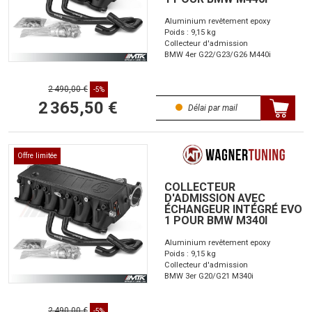
Aluminium revêtement epoxy
Poids : 9,15 kg
Collecteur d'admission
BMW 4er G22/G23/G26 M440i
2 490,00 €
-5%
2 365,50 €
Délai par mail
Offre limitée
COLLECTEUR
D'ADMISSION AVEC
ÉCHANGEUR INTÉGRÉ EVO
1 POUR BMW M340I
Aluminium revêtement epoxy
Poids : 9,15 kg
Collecteur d'admission
BMW 3er G20/G21 M340i
2 490,00 €
-5%