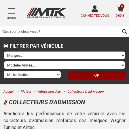
0
CONNECTEZ-VOUS
0,00 €
menu
FILTRER PAR VÉHICULE
OK
Accueil
Moteur
Admission d'air
Collecteurs D'admission
COLLECTEURS D'ADMISSION
Améliorez les performances de votre véhicule avec les
collecteurs d'admission renforcés des marques Wagner
Tuning et Airtec.