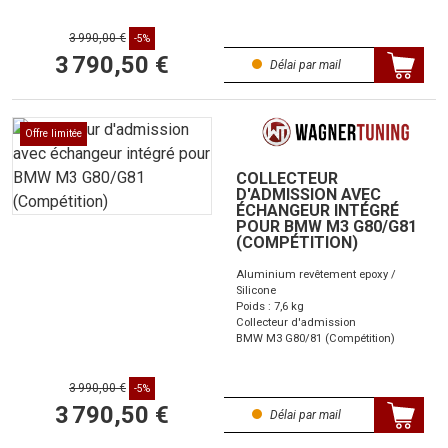
3 990,00 €
-5%
3 790,50 €
Délai par mail
Offre limitée
COLLECTEUR
D'ADMISSION AVEC
ÉCHANGEUR INTÉGRÉ
POUR BMW M3 G80/G81
(COMPÉTITION)
Aluminium revêtement epoxy /
Silicone
Poids : 7,6 kg
Collecteur d'admission
BMW M3 G80/81 (Compétition)
3 990,00 €
-5%
3 790,50 €
Délai par mail