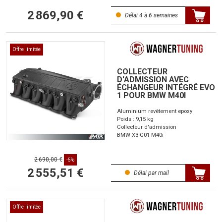
2 869,90 €
Délai 4 à 6 semaines
Offre limitée
COLLECTEUR
D'ADMISSION AVEC
ÉCHANGEUR INTÉGRÉ EVO
1 POUR BMW M40I
Aluminium revêtement epoxy
Poids : 9,15 kg
Collecteur d'admission
BMW X3 G01 M40i
2 690,00 €
-5%
2 555,51 €
Délai par mail
Offre limitée