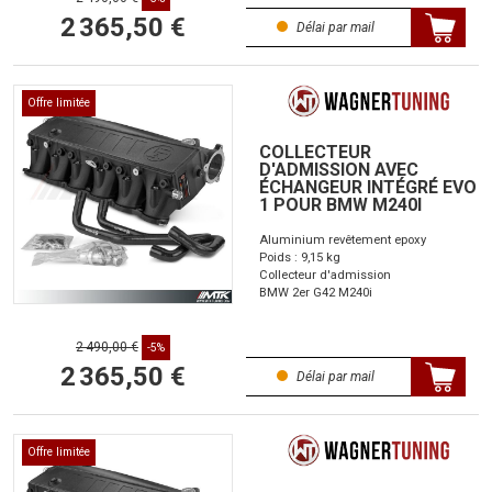
2 365,50 €
Délai par mail
Offre limitée
COLLECTEUR
D'ADMISSION AVEC
ÉCHANGEUR INTÉGRÉ EVO
1 POUR BMW M240I
Aluminium revêtement epoxy
Poids : 9,15 kg
Collecteur d'admission
BMW 2er G42 M240i
2 490,00 €
-5%
2 365,50 €
Délai par mail
Offre limitée