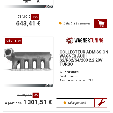
714,90 €
-10%
643,41 €
Délai 1 à 2 semaines
Offre limitée
COLLECTEUR ADMISSION
WAGNER AUDI
S2/RS2/S4/200 2.2 20V
TURBO
Ref:
160001001
En aluminium
Avec ou sans raccord ZLS
1 370,00 €
-5%
1 301,51 €
A partir de
Délai par mail