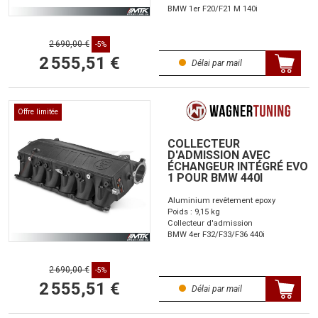
BMW 1er F20/F21 M 140i
2 690,00 €
-5%
2 555,51 €
Délai par mail
Offre limitée
COLLECTEUR
D'ADMISSION AVEC
ÉCHANGEUR INTÉGRÉ EVO
1 POUR BMW 440I
Aluminium revêtement epoxy
Poids : 9,15 kg
Collecteur d'admission
BMW 4er F32/F33/F36 440i
2 690,00 €
-5%
2 555,51 €
Délai par mail