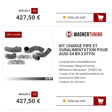
450,00 €
-5%
427,50 €
Délai par mail
Offre limitée
KIT CHARGE PIPE ET
SURALIMENTATION POUR
AUDI S4 B9 3.0TFSI
uniquement compatible avec
l'échangeur WagnerTuning
Référence fabriquant : 210001120
1 tuyau d'air de suralimentation en
aluminium Ø66 mm
3 tuyaux en silicone
450,00 €
-5%
427,50 €
Délai par mail