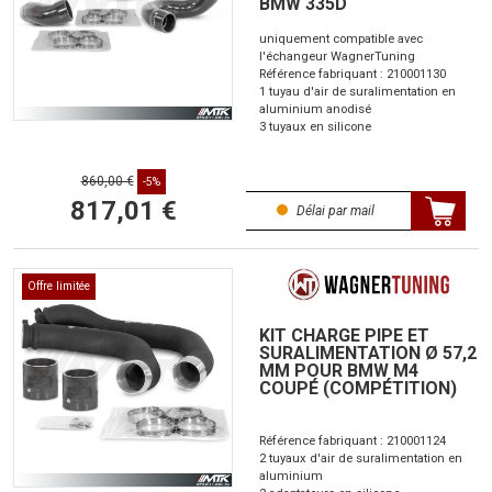
BMW 335D
uniquement compatible avec
l'échangeur WagnerTuning
Référence fabriquant : 210001130
1 tuyau d'air de suralimentation en
aluminium anodisé
3 tuyaux en silicone
860,00 €
-5%
817,01 €
Délai par mail
Offre limitée
KIT CHARGE PIPE ET
SURALIMENTATION Ø 57,2
MM POUR BMW M4
COUPÉ (COMPÉTITION)
Référence fabriquant : 210001124
2 tuyaux d'air de suralimentation en
aluminium