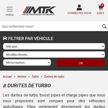
0
CONNECTEZ-VOUS
0,00 €
menu
FILTRER PAR VÉHICULE
OK
Accueil
Moteur
Turbo
Durites de turbo
DURITES DE TURBO
Les durites de turbo, boost pipes et charge pipes que nous
vous proposons sont conçues pour des véhicules
spécifiques. Elles remplacent directement les durites