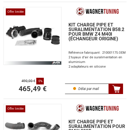
Offre limitée
KIT CHARGE PIPE ET
SURALIMENTATION B58.2
POUR BMW Z4 M40I
(ÉCHANGEUR ORIGINE)
Référence fabriquant : 210001175.OEM
2 tuyaux d'air de suralimentation en
aluminium
2 adaptateurs en silicone
490,00 €
-5%
465,49 €
Délai par mail
Offre limitée
KIT CHARGE PIPE ET
SURALIMENTATION POUR