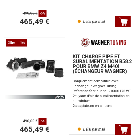
490,00 €
-5%
465,49 €
Délai par mail
Offre limitée
KIT CHARGE PIPE ET
SURALIMENTATION B58.2
POUR BMW Z4 M40I
(ÉCHANGEUR WAGNER)
uniquement compatible avec
l'échangeur WagnerTuning
Référence fabriquant : 210001175.WT
2 tuyaux d'air de suralimentation en
aluminium
2 adaptateurs en silicone
490,00 €
-5%
465,49 €
Délai par mail