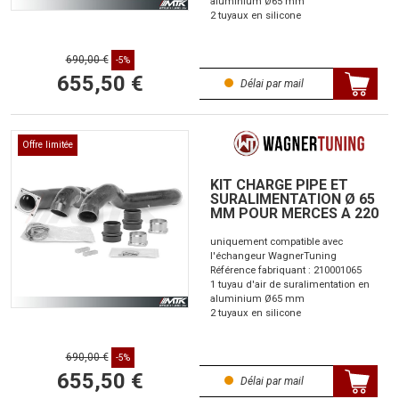
aluminium Ø65 mm
2 tuyaux en silicone
690,00 €
-5%
655,50 €
Délai par mail
Offre limitée
KIT CHARGE PIPE ET
SURALIMENTATION Ø 65
MM POUR MERCES A 220
uniquement compatible avec
l'échangeur WagnerTuning
Référence fabriquant : 210001065
1 tuyau d'air de suralimentation en
aluminium Ø65 mm
2 tuyaux en silicone
690,00 €
-5%
655,50 €
Délai par mail