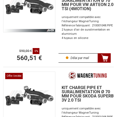
SURALIMENTATION Ø 70
MM POUR VW ARTEON 2.0
TSI (4MOTION)
uniquement compatible avec
l'échangeur WagnerTuning
Référence fabriquant : 210001048.PIPE
2 tuyaux d'air de suralimentation en
aluminium
4 tuyaux en silicone
590,00 €
-5%
560,51 €
Délai par mail
Offre limitée
KIT CHARGE PIPE ET
SURALIMENTATION Ø 70
MM POUR SKODA SUPERB
3V 2.0 TSI
uniquement compatible avec
l'échangeur WagnerTuning
Référence fabriquant : 210001048.PIPE