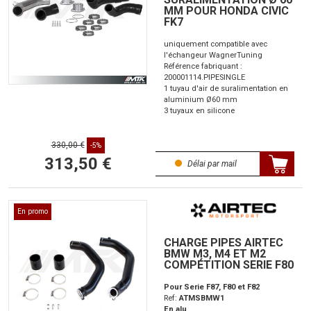
MM POUR HONDA CIVIC
FK7
uniquement compatible avec
l'échangeur WagnerTuning
Référence fabriquant :
200001114.PIPESINGLE
1 tuyau d'air de suralimentation en
aluminium Ø60 mm
3 tuyaux en silicone
330,00 €
-5%
313,50 €
Délai par mail
En promo
CHARGE PIPES AIRTEC
BMW M3, M4 ET M2
COMPÉTITION SERIE F80
Pour Serie F87, F80 et F82
Ref:
ATMSBMW1
En alu