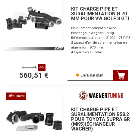
KIT CHARGE PIPE ET
SURALIMENTATION Ø 70
MM POUR VW GOLF 8 GTI
uniquement compatible avec
l'échangeur WagnerTuning
Référence fabriquant : 210001178.PIPE
2 tuyaux d'air de suralimentation en
aluminium Ø70 mm
4 tuyaux en silicone
590,00 €
-5%
560,51 €
Délai par mail
Offre limitée
KIT CHARGE PIPE ET
SURALIMENTATION B58.2
POUR TOYOTA SUPRA GR
(MK5)(ÉCHANGEUR
WAGNER)