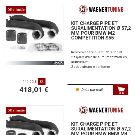
Offre limitée
KIT CHARGE PIPE ET
SURALIMENTATION Ø 57,2
MM POUR BMW M2
COMPETITION S55
Référence fabriquant : 210001124
2 tuyaux d'air de suralimentation en
aluminium
2 adaptateurs en silicone
440,00 €
-5%
418,01 €
Délai par mail
Offre limitée
KIT CHARGE PIPE ET
SURALIMENTATION Ø 57,2
MM POUR BMW BMW M4