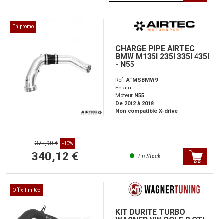
En promo
CHARGE PIPE AIRTEC
BMW M135I 235I 335I 435I
- N55
Ref:
ATMSBMW9
En alu
Moteur
N55
De 2012 à 2018
Non compatible X-drive
377,90 €
-10%
340,12 €
En Stock
Offre limitée
KIT DURITE TURBO