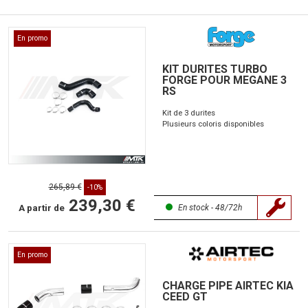
En promo
KIT DURITES TURBO
FORGE POUR MEGANE 3
RS
Kit de 3 durites
Plusieurs coloris disponibles
265,89 €
-10%
239,30 €
A partir de
En stock - 48/72h
En promo
CHARGE PIPE AIRTEC KIA
CEED GT