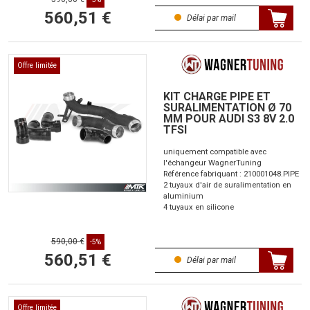
560,51 €
Délai par mail
Offre limitée
KIT CHARGE PIPE ET
SURALIMENTATION Ø 70
MM POUR AUDI S3 8V 2.0
TFSI
uniquement compatible avec
l'échangeur WagnerTuning
Référence fabriquant : 210001048.PIPE
2 tuyaux d'air de suralimentation en
aluminium
4 tuyaux en silicone
590,00 €
-5%
560,51 €
Délai par mail
Offre limitée