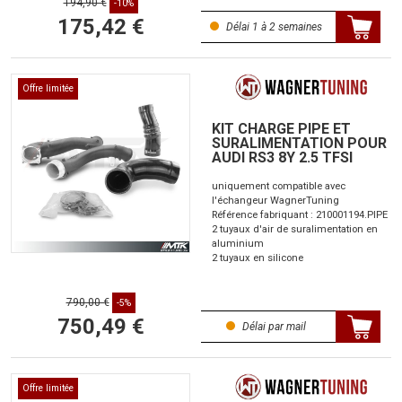
194,90 €
-10%
175,42 €
Délai 1 à 2 semaines
Offre limitée
KIT CHARGE PIPE ET
SURALIMENTATION POUR
AUDI RS3 8Y 2.5 TFSI
uniquement compatible avec
l'échangeur WagnerTuning
Référence fabriquant : 210001194.PIPE
2 tuyaux d'air de suralimentation en
aluminium
2 tuyaux en silicone
790,00 €
-5%
750,49 €
Délai par mail
Offre limitée