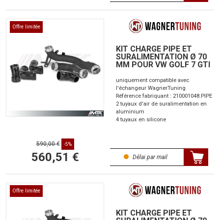
Offre limitée
KIT CHARGE PIPE ET
SURALIMENTATION Ø 70
MM POUR VW GOLF 7 GTI
uniquement compatible avec
l'échangeur WagnerTuning
Référence fabriquant : 210001048.PIPE
2 tuyaux d'air de suralimentation en
aluminium
4 tuyaux en silicone
590,00 €
-5%
560,51 €
Délai par mail
Offre limitée
KIT CHARGE PIPE ET