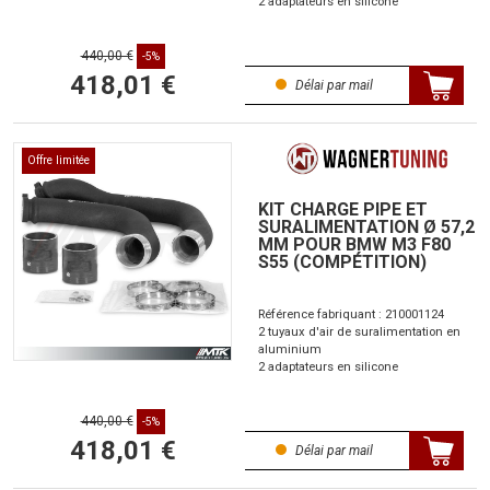
2 adaptateurs en silicone
440,00 €
-5%
418,01 €
Délai par mail
Offre limitée
KIT CHARGE PIPE ET
SURALIMENTATION Ø 57,2
MM POUR BMW M3 F80
S55 (COMPÉTITION)
Référence fabriquant : 210001124
2 tuyaux d'air de suralimentation en
aluminium
2 adaptateurs en silicone
440,00 €
-5%
418,01 €
Délai par mail