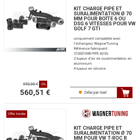
KIT CHARGE PIPE ET
SURALIMENTATION Ø 70
MM POUR BOÎTE 6 OU
DSG 6 VITESSES POUR VW
GOLF 7 GTI
uniquement compatible avec
l'échangeur WagnerTuning
Référence fabriquant :
210001048.PIPE.6DSG
2 tuyaux d'air de suralimentation en
aluminium
4 tuyaux en silicone
590,00 €
-5%
560,51 €
Délai par mail
Offre limitée
KIT CHARGE PIPE ET
SURALIMENTATION Ø 70
MM POUR VW T-ROC R