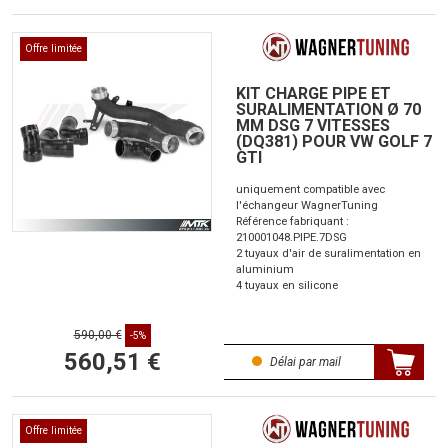
Offre limitée
KIT CHARGE PIPE ET
SURALIMENTATION Ø 70
MM DSG 7 VITESSES
(DQ381) POUR VW GOLF 7
GTI
uniquement compatible avec
l'échangeur WagnerTuning
Référence fabriquant :
210001048.PIPE.7DSG
2 tuyaux d'air de suralimentation en
aluminium
4 tuyaux en silicone
590,00 €
-5%
560,51 €
Délai par mail
Offre limitée