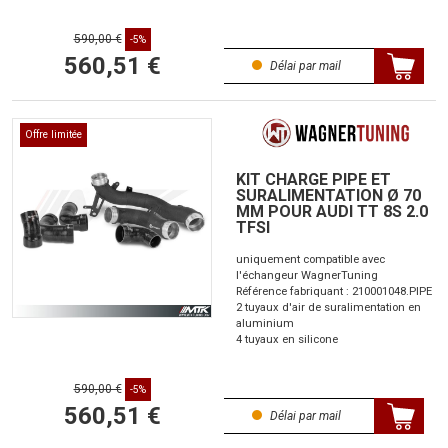
590,00 €
-5%
560,51 €
Délai par mail
Offre limitée
KIT CHARGE PIPE ET
SURALIMENTATION Ø 70
MM POUR AUDI TT 8S 2.0
TFSI
uniquement compatible avec
l'échangeur WagnerTuning
Référence fabriquant : 210001048.PIPE
2 tuyaux d'air de suralimentation en
aluminium
4 tuyaux en silicone
590,00 €
-5%
560,51 €
Délai par mail