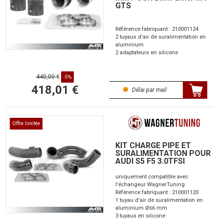
GTS
Référence fabriquant : 210001124
2 tuyaux d'air de suralimentation en
aluminium
2 adaptateurs en silicone
440,00 €
-5%
418,01 €
Délai par mail
Offre limitée
KIT CHARGE PIPE ET
SURALIMENTATION POUR
AUDI S5 F5 3.0TFSI
uniquement compatible avec
l'échangeur WagnerTuning
Référence fabriquant : 210001120
1 tuyau d'air de suralimentation en
aluminium Ø66 mm
3 tuyaux en silicone