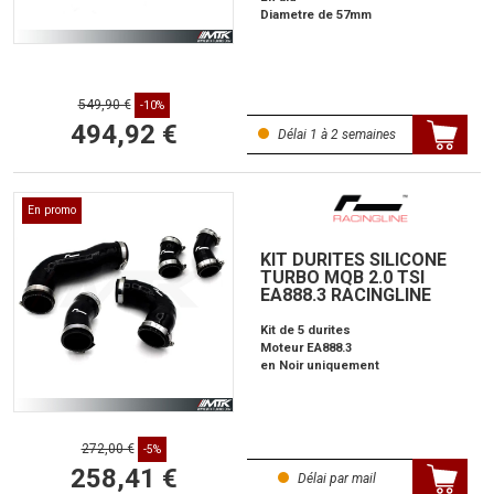
Diametre de 57mm
549,90 €
-10%
494,92 €
Délai 1 à 2 semaines
En promo
KIT DURITES SILICONE
TURBO MQB 2.0 TSI
EA888.3 RACINGLINE
Kit de 5 durites
Moteur EA888.3
en Noir uniquement
272,00 €
-5%
258,41 €
Délai par mail