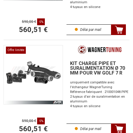
aluminium
4 tuyaux en silicone
590,00 €
-5%
560,51 €
Délai par mail
Offre limitée
KIT CHARGE PIPE ET
SURALIMENTATION Ø 70
MM POUR VW GOLF 7 R
uniquement compatible avec
l'échangeur WagnerTuning
Référence fabriquant : 210001048.PIPE
2 tuyaux d'air de suralimentation en
aluminium
4 tuyaux en silicone
590,00 €
-5%
560,51 €
Délai par mail