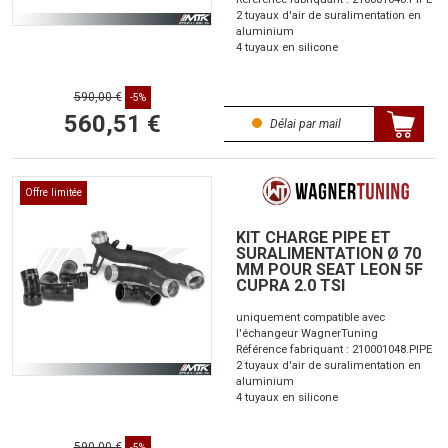
2 tuyaux d'air de suralimentation en
aluminium
4 tuyaux en silicone
590,00 €
-5%
560,51 €
Délai par mail
Offre limitée
KIT CHARGE PIPE ET
SURALIMENTATION Ø 70
MM POUR SEAT LEON 5F
CUPRA 2.0 TSI
uniquement compatible avec
l'échangeur WagnerTuning
Référence fabriquant : 210001048.PIPE
2 tuyaux d'air de suralimentation en
aluminium
4 tuyaux en silicone
590,00 €
-5%