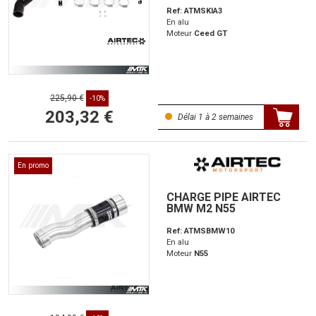
Ref: ATMSKIA3
En alu
Moteur
Ceed GT
225,90 €
-10%
203,32 €
Délai 1 à 2 semaines
En promo
CHARGE PIPE AIRTEC
BMW M2 N55
Ref: ATMSBMW10
En alu
Moteur
N55