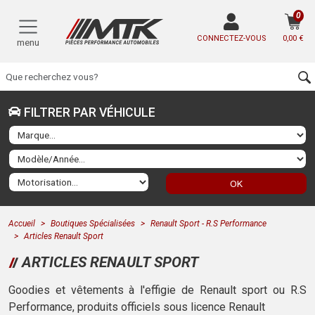
0
CONNECTEZ-VOUS
0,00 €
menu
FILTRER PAR VÉHICULE
OK
Accueil
Boutiques Spécialisées
Renault Sport - R.S Performance
Articles Renault Sport
ARTICLES RENAULT SPORT
Goodies et vêtements à l'effigie de Renault sport ou R.S
Performance, produits officiels sous licence Renault