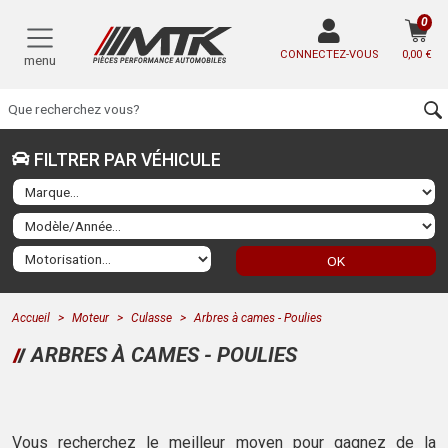
0
CONNECTEZ-VOUS
0,00 €
menu
FILTRER PAR VÉHICULE
OK
Accueil
Moteur
Culasse
Arbres à cames - Poulies
ARBRES À CAMES - POULIES
Vous recherchez le
meilleur moyen pour gagnez de la