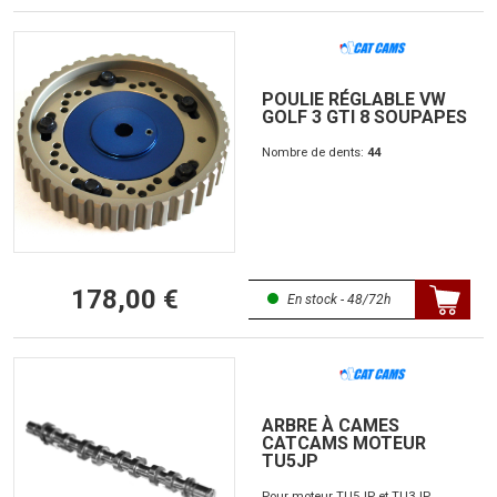
POULIE RÉGLABLE VW
GOLF 3 GTI 8 SOUPAPES
Nombre de dents:
44
178,00 €
En stock - 48/72h
ARBRE À CAMES
CATCAMS MOTEUR
TU5JP
Pour moteur TU5JP et TU3JP