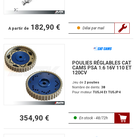
182,90 €
A partir de
Délai par mail
POULIES RÉGLABLES CAT
CAMS PSA 1.6 16V 110 ET
120CV
Jeu de
2 poulies
Nombre de dents:
38
Pour moteur
TU5J4 Et TU5JP4
354,90 €
En stock - 48/72h