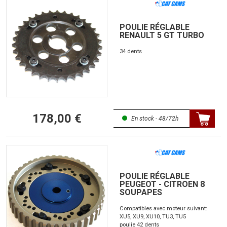
POULIE RÉGLABLE
RENAULT 5 GT TURBO
34 dents
178,00 €
En stock - 48/72h
POULIE RÉGLABLE
PEUGEOT - CITROEN 8
SOUPAPES
Compatibles avec moteur suivant:
XU5, XU9, XU10, TU3, TU5
poulie 42 dents