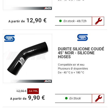
12,90 €
A partir de
En stock - 48/72h
DURITE SILICONE COUDÉ
45° NOIR - SILICONE
HOSES
Compatible air et eau
Plusieurs Ø disponibles
De - 40 °C à + 180 °C
12,90 €
-54.79%
9,90 €
A partir de
En Stock