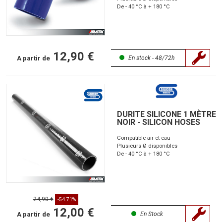
De - 40 °C à + 180 °C
12,90 €
A partir de
En stock - 48/72h
DURITE SILICONE 1 MÈTRE
NOIR - SILICON HOSES
Compatible air et eau
Plusieurs Ø disponibles
De - 40 °C à + 180 °C
24,90 €
-54.71%
12,00 €
A partir de
En Stock