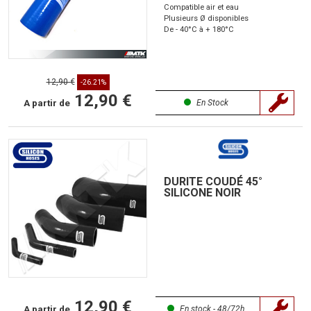
Compatible air et eau
Plusieurs Ø disponibles
De - 40°C à + 180°C
12,90 €
-26.21%
12,90 €
A partir de
En Stock
DURITE COUDÉ 45°
SILICONE NOIR
12,90 €
A partir de
En stock - 48/72h