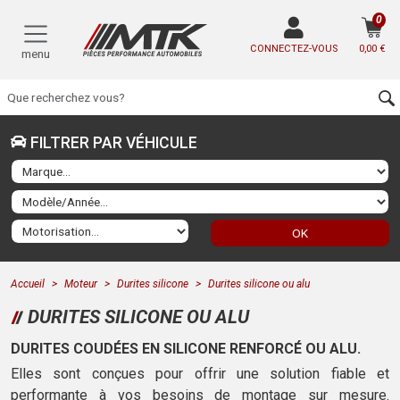
0
CONNECTEZ-VOUS
0,00 €
menu
FILTRER PAR VÉHICULE
OK
Accueil
Moteur
Durites silicone
Durites silicone ou alu
DURITES SILICONE OU ALU
DURITES COUDÉES EN SILICONE RENFORCÉ OU ALU.
Elles sont conçues pour offrir une solution fiable et
performante à vos besoins de montage sur mesure.