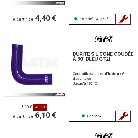
4,40 €
A partir de
En stock - 48/72h
DURITE SILICONE COUDÉE
À 90° BLEU GT2I
Compatible air et eau
Plusieurs Ø
disponibles
Jusqu'à 180 °C
6,10 €
-45.72%
6,10 €
A partir de
En Stock