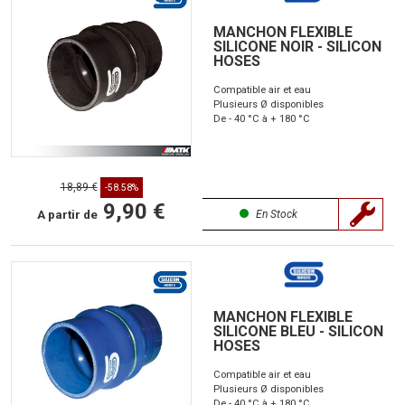
MANCHON FLEXIBLE
SILICONE NOIR - SILICON
HOSES
Compatible air et eau
Plusieurs Ø disponibles
De - 40 °C à + 180 °C
18,89 €
-58.58%
9,90 €
A partir de
En Stock
MANCHON FLEXIBLE
SILICONE BLEU - SILICON
HOSES
Compatible air et eau
Plusieurs Ø disponibles
De - 40 °C à + 180 °C