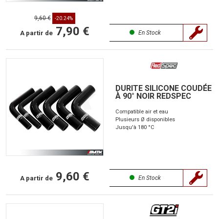
9,60 €
-20.24%
7,90 €
A partir de
En Stock
DURITE SILICONE COUDÉE
À 90° NOIR REDSPEC
Compatible air et eau
Plusieurs Ø disponibles
Jusqu'à 180 °C
9,60 €
A partir de
En Stock