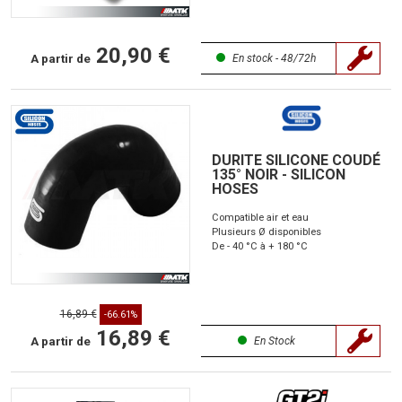
20,90 €
A partir de
En stock - 48/72h
DURITE SILICONE COUDÉ
135° NOIR - SILICON
HOSES
Compatible air et eau
Plusieurs Ø disponibles
De - 40 °C à + 180 °C
16,89 €
-66.61%
16,89 €
A partir de
En Stock