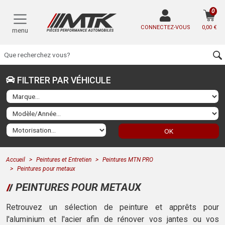
0
CONNECTEZ-VOUS
0,00 €
menu
FILTRER PAR VÉHICULE
OK
Accueil
Peintures et Entretien
Peintures MTN PRO
Peintures pour metaux
PEINTURES POUR METAUX
Retrouvez un sélection de peinture et apprêts pour
l'aluminium et l'acier afin de rénover vos jantes ou vos