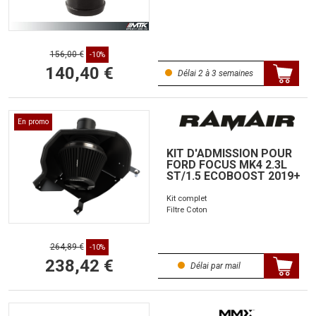
156,00 €
-10%
140,40 €
Délai 2 à 3 semaines
En promo
KIT D'ADMISSION POUR
FORD FOCUS MK4 2.3L
ST/1.5 ECOBOOST 2019+
Kit complet
Filtre Coton
264,89 €
-10%
238,42 €
Délai par mail