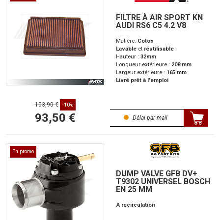
FILTRE À AIR SPORT KN
AUDI RS6 C5 4.2 V8
Matière:
Coton
Lavable
et
réutilisable
Hauteur :
32mm
Longueur extérieure :
208 mm
Largeur extérieure :
165 mm
Livré prêt à l'emploi
103,90 €
-10%
93,50 €
Délai par mail
En promo
DUMP VALVE GFB DV+
T9302 UNIVERSEL BOSCH
EN 25 MM
A
recirculation