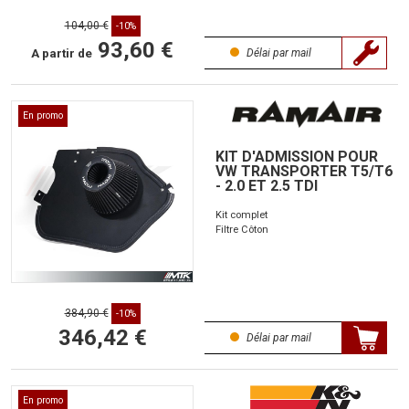
104,00 €
-10%
93,60 €
A partir de
Délai par mail
En promo
KIT D'ADMISSION POUR
VW TRANSPORTER T5/T6
- 2.0 ET 2.5 TDI
Kit complet
Filtre Côton
384,90 €
-10%
346,42 €
Délai par mail
En promo