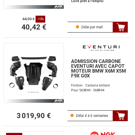
Livré prêt à l'emploi
44,90 €
-10%
40,42 €
Délai par mail
ADMISSION CARBONE
EVENTURI AVEC CAPOT
MOTEUR BMW X6M X5M
F9X G0X
Finition : Carbone brillant
Pour S63B44 - S68B44
3 019,90 €
Délai 4 à 6 semaines