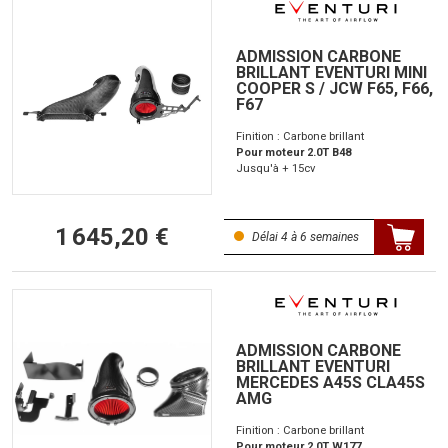
ADMISSION CARBONE
BRILLANT EVENTURI MINI
COOPER S / JCW F65, F66,
F67
Finition : Carbone brillant
Pour moteur 2.0T B48
Jusqu'à + 15cv
1 645,20 €
Délai 4 à 6 semaines
ADMISSION CARBONE
BRILLANT EVENTURI
MERCEDES A45S CLA45S
AMG
Finition : Carbone brillant
Pour moteur 2.0T W177