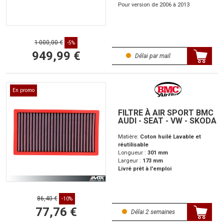
Pour version de 2006 à 2013
1 000,00 €
-5%
949,99 €
Délai par mail
En promo
FILTRE À AIR SPORT BMC
AUDI - SEAT - VW - SKODA
Matière:
Coton huilé Lavable et
réutilisable
Longueur :
301 mm
Largeur :
173 mm
Livré prêt à l'emploi
86,40 €
-10%
77,76 €
Délai 2 semaines