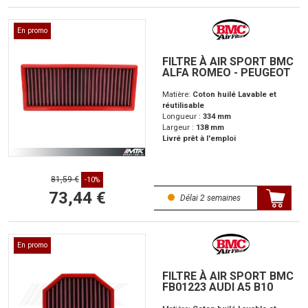
En promo
FILTRE À AIR SPORT BMC
ALFA ROMEO - PEUGEOT
Matière:
Coton huilé Lavable et
réutilisable
Longueur :
334 mm
Largeur :
138 mm
Livré prêt à l'emploi
81,59 €
-10%
73,44 €
Délai 2 semaines
En promo
FILTRE À AIR SPORT BMC
FB01223 AUDI A5 B10