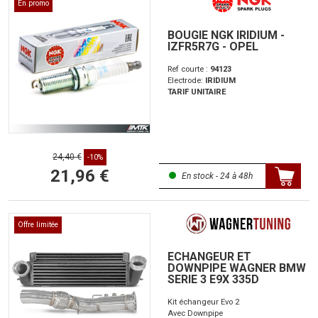
En promo
BOUGIE NGK IRIDIUM -
IZFR5R7G - OPEL
Ref courte :
94123
Electrode:
IRIDIUM
TARIF UNITAIRE
24,40 €
-10%
21,96 €
En stock - 24 à 48h
Offre limitée
ECHANGEUR ET
DOWNPIPE WAGNER BMW
SERIE 3 E9X 335D
Kit échangeur Evo 2
Avec Downpipe