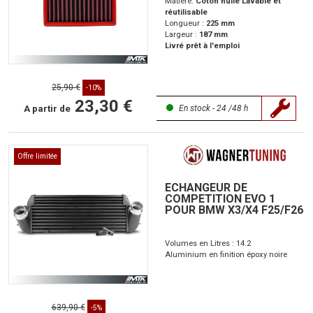
Matière:
Coton huilé Lavable et
réutilisable
Longueur :
225 mm
Largeur :
187 mm
Livré prêt à l'emploi
25,90 €
-10%
23,30 €
A partir de
En stock - 24 /48 h
Offre limitée
ECHANGEUR DE
COMPETITION EVO 1
POUR BMW X3/X4 F25/F26
Volumes en Litres : 14.2
Aluminium en finition époxy noire
639,90 €
-5%