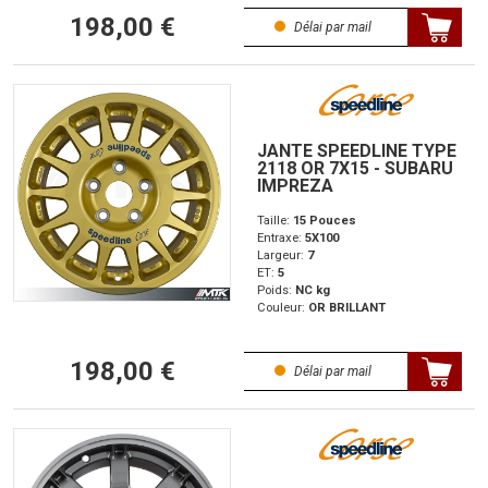
198,00 €
Délai par mail
JANTE SPEEDLINE TYPE
2118 OR 7X15 - SUBARU
IMPREZA
Taille:
15 Pouces
Entraxe:
5X100
Largeur:
7
ET:
5
Poids:
NC kg
Couleur:
OR BRILLANT
198,00 €
Délai par mail