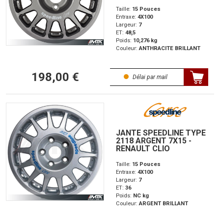
Taille:
15 Pouces
Entraxe:
4X100
Largeur:
7
ET:
48,5
Poids:
10,276 kg
Couleur:
ANTHRACITE BRILLANT
198,00 €
Délai par mail
JANTE SPEEDLINE TYPE
2118 ARGENT 7X15 -
RENAULT CLIO
Taille:
15 Pouces
Entraxe:
4X100
Largeur:
7
ET:
36
Poids:
NC kg
Couleur:
ARGENT BRILLANT