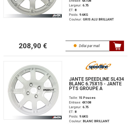
Entraxe:
4X108
Largeur:
6.75
ET:
8
Poids:
9.6KG
Couleur:
GRIS ALU BRILLANT
208,90 €
Délai par mail
JANTE SPEEDLINE SL434
BLANC 6.75X15 - JANTE
PTS GROUPE A
Taille:
15 Pouces
Entraxe:
4X108
Largeur:
6.75
ET:
8
Poids:
9.6KG
Couleur:
BLANC BRILLANT