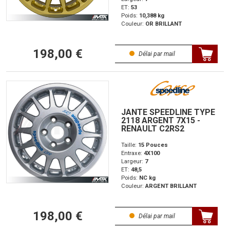
ET:
53
Poids:
10,388 kg
Couleur:
OR BRILLANT
198,00 €
Délai par mail
JANTE SPEEDLINE TYPE
2118 ARGENT 7X15 -
RENAULT C2RS2
Taille:
15 Pouces
Entraxe:
4X100
Largeur:
7
ET:
48,5
Poids:
NC kg
Couleur:
ARGENT BRILLANT
198,00 €
Délai par mail