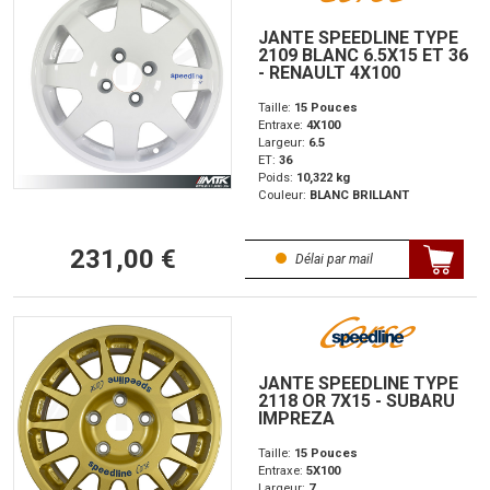
JANTE SPEEDLINE TYPE
2109 BLANC 6.5X15 ET 36
- RENAULT 4X100
Taille:
15 Pouces
Entraxe:
4X100
Largeur:
6.5
ET:
36
Poids:
10,322 kg
Couleur:
BLANC BRILLANT
231,00 €
Délai par mail
JANTE SPEEDLINE TYPE
2118 OR 7X15 - SUBARU
IMPREZA
Taille:
15 Pouces
Entraxe:
5X100
Largeur:
7