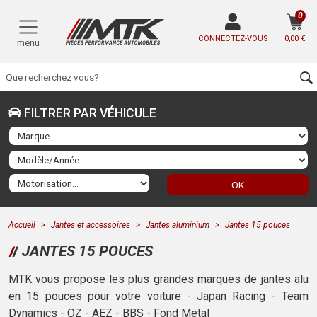
0
CONNECTEZ-VOUS
0,00 €
menu
FILTRER PAR VÉHICULE
OK
Accueil
Jantes et accessoires
Jantes aluminium
Jantes 15 pouces
JANTES 15 POUCES
MTK vous propose les plus grandes marques de jantes alu
en 15 pouces pour votre voiture - Japan Racing - Team
Dynamics - OZ - AEZ - BBS - Fond Metal