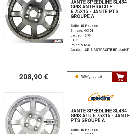
JANTE SPEEDLINE SL434
GRIS ANTHRACITE
6.75X15 - JANTE PTS
GROUPE A
Taille:
15 Pouces
Entraxe:
4X108
Largeur:
6.75
ET:
8
Poids:
9.6KG
Couleur:
GRIS ANTRACITE BRILLANT
208,90 €
Délai par mail
JANTE SPEEDLINE SL434
GRIS ALU 6.75X15 - JANTE
PTS GROUPE A
Taille:
15 Pouces