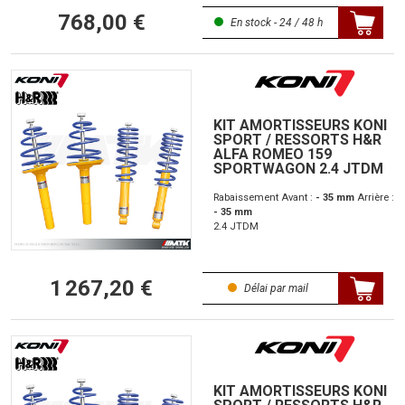
768,00 €
En stock - 24 / 48 h
KIT AMORTISSEURS KONI
SPORT / RESSORTS H&R
ALFA ROMEO 159
SPORTWAGON 2.4 JTDM
Rabaissement Avant :
- 35 mm
Arrière :
- 35 mm
2.4 JTDM
1 267,20 €
Délai par mail
KIT AMORTISSEURS KONI