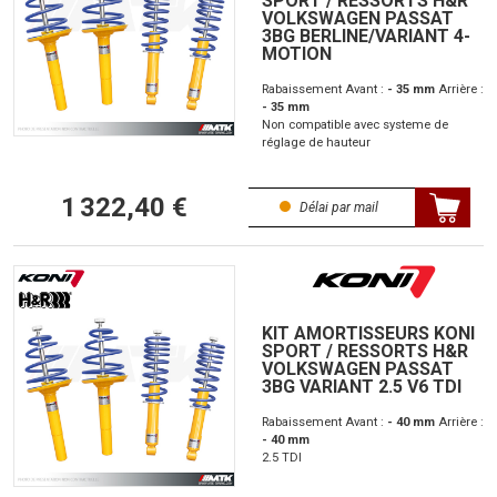
SPORT / RESSORTS H&R
VOLKSWAGEN PASSAT
3BG BERLINE/VARIANT 4-
MOTION
Rabaissement Avant :
- 35 mm
Arrière :
- 35 mm
Non compatible avec systeme de
réglage de hauteur
1 322,40 €
Délai par mail
KIT AMORTISSEURS KONI
SPORT / RESSORTS H&R
VOLKSWAGEN PASSAT
3BG VARIANT 2.5 V6 TDI
Rabaissement Avant :
- 40 mm
Arrière :
- 40 mm
2.5 TDI