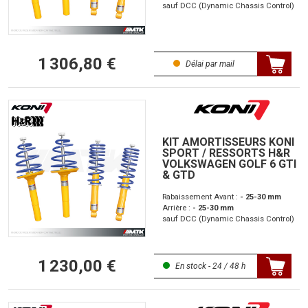
sauf DCC (Dynamic Chassis Control)
1 306,80 €
Délai par mail
KIT AMORTISSEURS KONI
SPORT / RESSORTS H&R
VOLKSWAGEN GOLF 6 GTI
& GTD
Rabaissement Avant :
- 25-30 mm
Arrière :
- 25-30 mm
sauf DCC (Dynamic Chassis Control)
1 230,00 €
En stock - 24 / 48 h