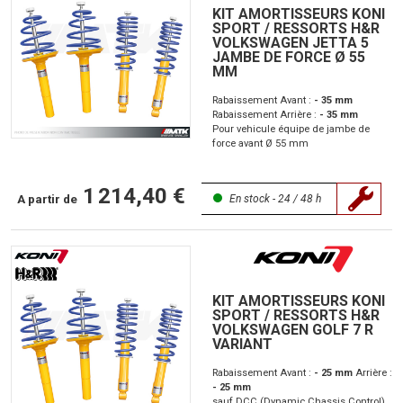
KIT AMORTISSEURS KONI
SPORT / RESSORTS H&R
VOLKSWAGEN JETTA 5
JAMBE DE FORCE Ø 55
MM
Rabaissement Avant :
- 35 mm
Rabaissement Arrière :
- 35 mm
Pour vehicule équipe de jambe de
force avant Ø 55 mm
1 214,40 €
A partir de
En stock - 24 / 48 h
KIT AMORTISSEURS KONI
SPORT / RESSORTS H&R
VOLKSWAGEN GOLF 7 R
VARIANT
Rabaissement Avant :
- 25 mm
Arrière :
- 25 mm
sauf DCC (Dynamic Chassis Control)