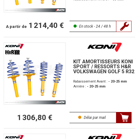
1 214,40 €
A partir de
En stock - 24 / 48 h
KIT AMORTISSEURS KONI
SPORT / RESSORTS H&R
VOLKSWAGEN GOLF 5 R32
Rabaissement Avant :
- 20-25 mm
Arrière :
- 20-25 mm
1 306,80 €
Délai par mail