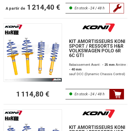
1 214,40 €
A partir de
En stock - 24 / 48 h
KIT AMORTISSEURS KONI
SPORT / RESSORTS H&R
VOLKSWAGEN POLO 6R
6C GTI
Rabaissement Avant :
- 25 mm
Arrière :
- 40 mm
sauf DCC (Dynamic Chassis Control)
1 114,80 €
En stock - 24 / 48 h
KIT AMORTISSEURS KONI