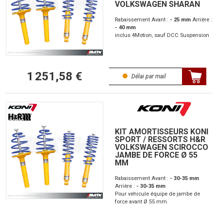
VOLKSWAGEN SHARAN
Rabaissement Avant :
- 25 mm
Arrière :
- 40 mm
inclus 4Motion, sauf DCC Suspension
1 251,58 €
Délai par mail
KIT AMORTISSEURS KONI
SPORT / RESSORTS H&R
VOLKSWAGEN SCIROCCO
JAMBE DE FORCE Ø 55
MM
Rabaissement Avant :
- 30-35 mm
Arrière :
- 30-35 mm
Pour vehicule équipe de jambe de
force avant Ø 55 mm.