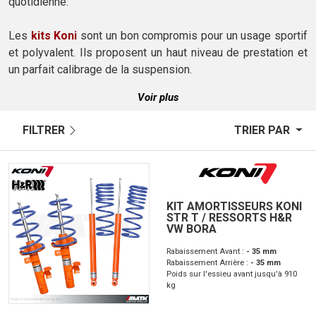
quotidienne.
Les
kits Koni
sont un bon compromis pour un usage sportif
et polyvalent. Ils proposent un haut niveau de prestation et
un parfait calibrage de la suspension.
Voir plus
FILTRER
TRIER PAR
KIT AMORTISSEURS KONI
STR T / RESSORTS H&R
VW BORA
Rabaissement Avant :
- 35 mm
Rabaissement Arrière :
- 35 mm
Poids sur l'essieu avant jusqu'à 910
kg