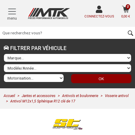
0
CONNECTEZ-VOUS
0,00 €
menu
FILTRER PAR VÉHICULE
OK
Accueil
Jantes et accessoires
Antivols et boulonnerie
Visserie antivol
Antivol M12x1,5 Sphérique R12 clé de 17