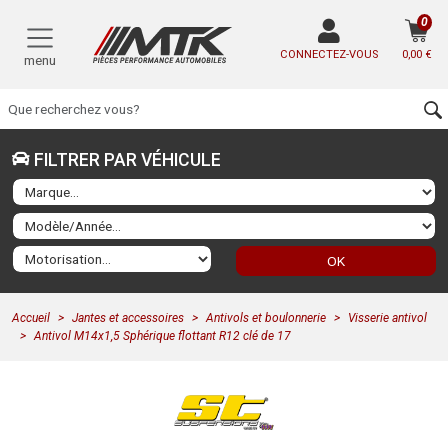
0
CONNECTEZ-VOUS
0,00 €
menu
FILTRER PAR VÉHICULE
OK
Accueil
Jantes et accessoires
Antivols et boulonnerie
Visserie antivol
Antivol M14x1,5 Sphérique flottant R12 clé de 17