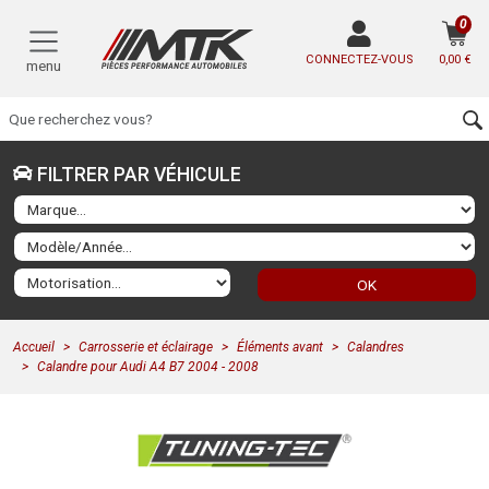
0
CONNECTEZ-VOUS
0,00 €
menu
FILTRER PAR VÉHICULE
OK
Accueil
Carrosserie et éclairage
Éléments avant
Calandres
Calandre pour Audi A4 B7 2004 - 2008