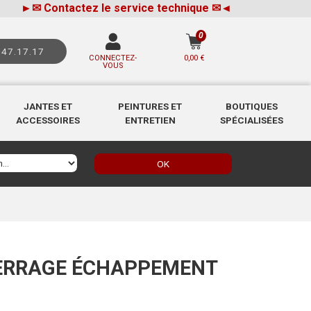
►
✉
Contactez le service technique
✉
◄
0
.47.17.17
CONNECTEZ-
0,00 €
VOUS
JANTES ET
PEINTURES ET
BOUTIQUES
ACCESSOIRES
ENTRETIEN
SPÉCIALISÉES
OK
SERRAGE ÉCHAPPEMENT