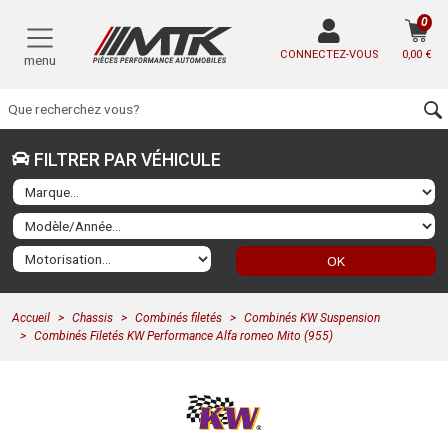
0
CONNECTEZ-VOUS
0,00 €
menu
FILTRER PAR VÉHICULE
OK
Accueil
Chassis
Combinés filetés
Combinés KW Suspension
Combinés Filetés KW Performance Alfa romeo Mito (955)