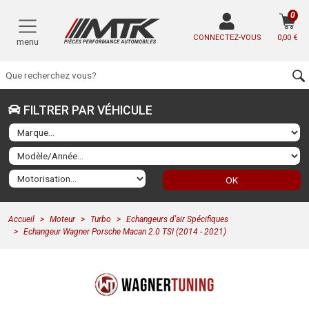
0
CONNECTEZ-VOUS
0,00 €
menu
FILTRER PAR VÉHICULE
OK
Accueil
Moteur
Turbo
Echangeurs d'air Spécifiques
Echangeur Wagner Porsche Macan 2.0 TSI (2014 - 2021)