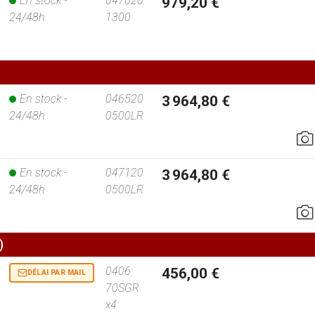
En stock -
047020
979,20 €
24/48h
1300
En stock -
046520
3 964,80 €
24/48h
0500LR
En stock -
047120
3 964,80 €
24/48h
0500LR
)
0406
456,00 €
DÉLAI PAR MAIL
70SGR
x4