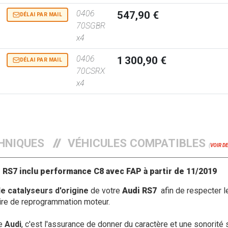
0406
547,90 €
DÉLAI PAR MAIL
70SGBR
x4
0406
1 300,90 €
DÉLAI PAR MAIL
70CSRX
x4
HNIQUES
VÉHICULES COMPATIBLES
(
VOIR D
 RS7 inclu performance C8 avec FAP
à partir de 11/2019
le catalyseurs d'origine
de votre
Audi RS7
afin de respecter 
aire de reprogrammation moteur.
re
Audi
, c'est l'assurance de donner du caractère et une sonorité 