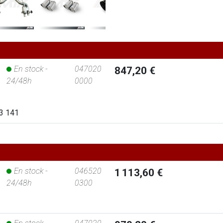
En stock -
047020
847,20 €
24/48h
0000
53 141
En stock -
046520
1 113,60 €
24/48h
0300