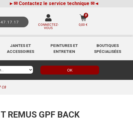
►
✉
Contactez le service technique
✉
◄
0
.47.17.17
CONNECTEZ-
0,00 €
VOUS
JANTES ET
PEINTURES ET
BOUTIQUES
ACCESSOIRES
ENTRETIEN
SPÉCIALISÉES
OK
7 C8
 REMUS GPF BACK