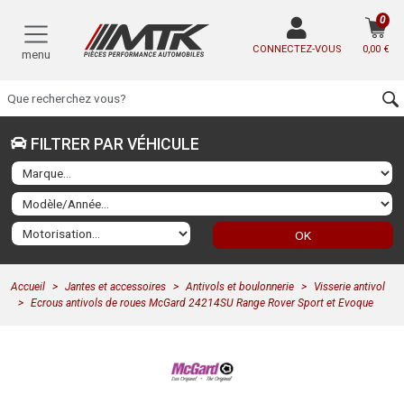
0
CONNECTEZ-VOUS
0,00 €
menu
FILTRER PAR VÉHICULE
OK
Accueil
Jantes et accessoires
Antivols et boulonnerie
Visserie antivol
Ecrous antivols de roues McGard 24214SU Range Rover Sport et Evoque