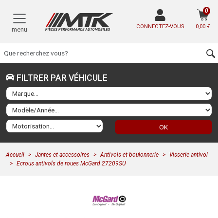
0
CONNECTEZ-VOUS
0,00 €
menu
FILTRER PAR VÉHICULE
OK
Accueil
Jantes et accessoires
Antivols et boulonnerie
Visserie antivol
Ecrous antivols de roues McGard 27209SU