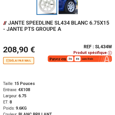
JANTE SPEEDLINE SL434 BLANC 6.75X15
- JANTE PTS GROUPE A
REF : SL434W
208,90 €
Produit spécifique
DÉLAI PAR MAIL
Taille:
15 Pouces
Entraxe:
4X108
Largeur:
6.75
ET:
8
Poids:
9.6KG
Couleur:
BLANC BRILLANT