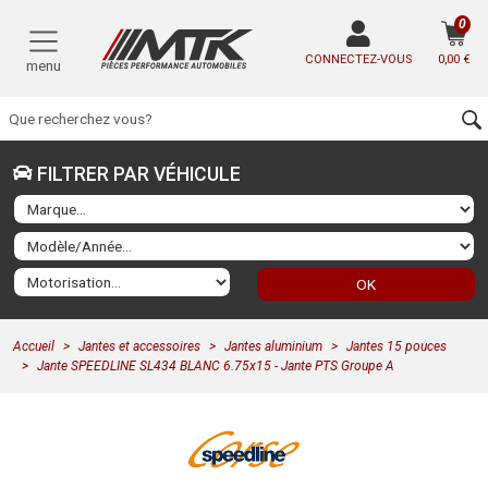
0
CONNECTEZ-VOUS
0,00 €
menu
FILTRER PAR VÉHICULE
OK
Accueil
Jantes et accessoires
Jantes aluminium
Jantes 15 pouces
Jante SPEEDLINE SL434 BLANC 6.75x15 - Jante PTS Groupe A