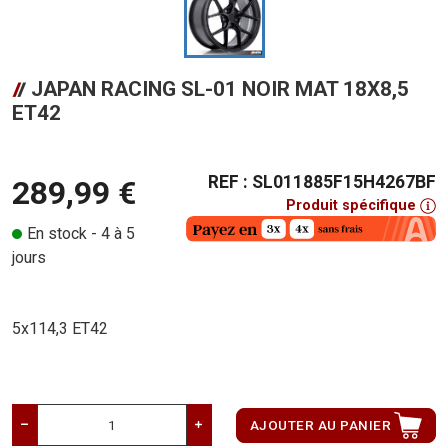
JAPAN RACING SL-01 NOIR MAT 18X8,5
ET42
REF : SL011885F15H4267BF
289,99 €
Produit spécifique
En stock - 4 à 5
jours
5x114,3 ET42
AJOUTER AU PANIER