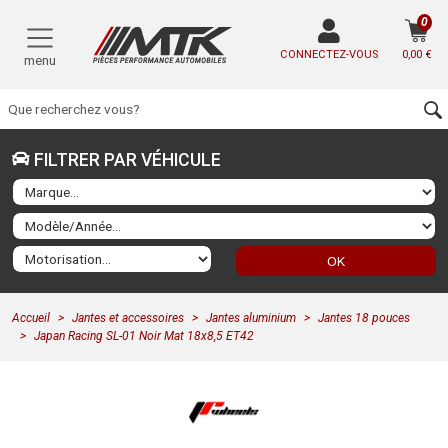
0
CONNECTEZ-VOUS
0,00 €
menu
FILTRER PAR VÉHICULE
OK
Accueil
Jantes et accessoires
Jantes aluminium
Jantes 18 pouces
Japan Racing SL-01 Noir Mat 18x8,5 ET42