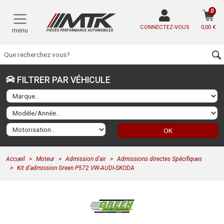
0
CONNECTEZ-VOUS
0,00 €
menu
FILTRER PAR VÉHICULE
OK
Accueil
Moteur
Admission d'air
Admissions directes Spécifiques
Kit d'admission Green P572 VW-AUDI-SKODA