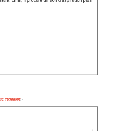
tant. Enfin, il procure un son d’aspiration plus
ESC. TECHNIQUE
)
*