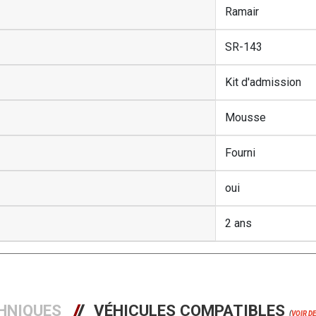
Ramair
SR-143
Kit d'admission
Mousse
Fourni
oui
2 ans
HNIQUES
VÉHICULES COMPATIBLES
(
VOIR D