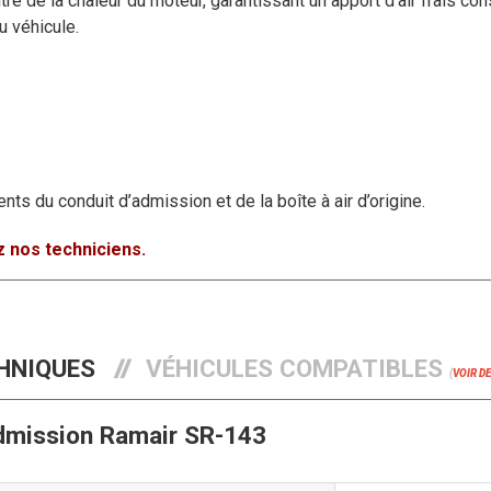
re de la chaleur du moteur, garantissant un apport d’air frais cons
u véhicule.
ents du conduit d’admission et de la boîte à air d’origine.
 nos techniciens.
HNIQUES
VÉHICULES COMPATIBLES
(
VOIR D
admission Ramair SR-143