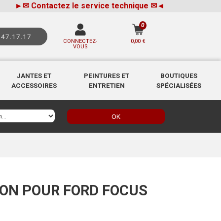
►
✉
Contactez le service technique
✉
◄
0
.47.17.17
CONNECTEZ-
0,00 €
VOUS
JANTES ET
PEINTURES ET
BOUTIQUES
ACCESSOIRES
ENTRETIEN
SPÉCIALISÉES
OK
ION POUR FORD FOCUS