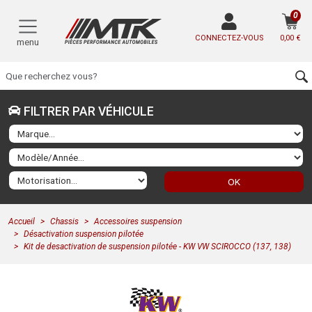
0
CONNECTEZ-VOUS
0,00 €
menu
FILTRER PAR VÉHICULE
OK
Accueil
Chassis
Accessoires suspension
Désactivation suspension pilotée
Kit de desactivation de suspension pilotée - KW VW SCIROCCO (137, 138)