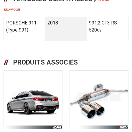
(
VOIR DESC.
TECHNIQUE
)
*
PORSCHE 911
2018 -
991.2 GT3 RS
(Type 991)
520cv
PRODUITS ASSOCIÉS