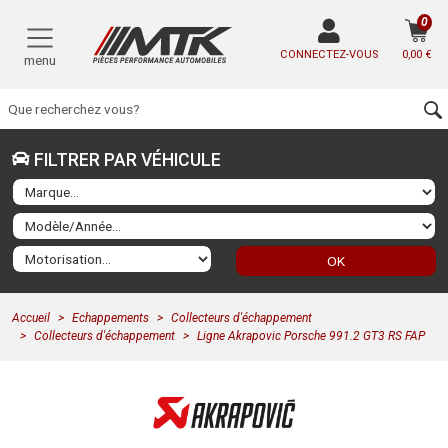
0
CONNECTEZ-VOUS
0,00 €
menu
FILTRER PAR VÉHICULE
OK
Accueil
Echappements
Collecteurs d'échappement
Collecteurs d'échappement
Ligne Akrapovic Porsche 991.2 GT3 RS FAP