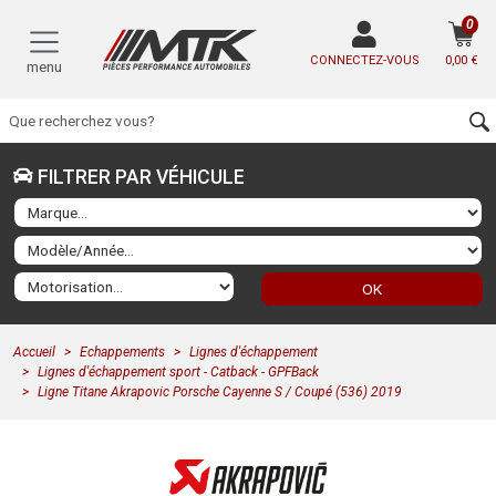
0
CONNECTEZ-VOUS
0,00 €
menu
FILTRER PAR VÉHICULE
OK
Accueil
Echappements
Lignes d'échappement
Lignes d'échappement sport - Catback - GPFBack
Ligne Titane Akrapovic Porsche Cayenne S / Coupé (536) 2019