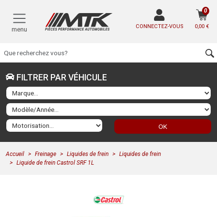
0
CONNECTEZ-VOUS
0,00 €
menu
FILTRER PAR VÉHICULE
OK
Accueil
Freinage
Liquides de frein
Liquides de frein
Liquide de frein Castrol SRF 1L