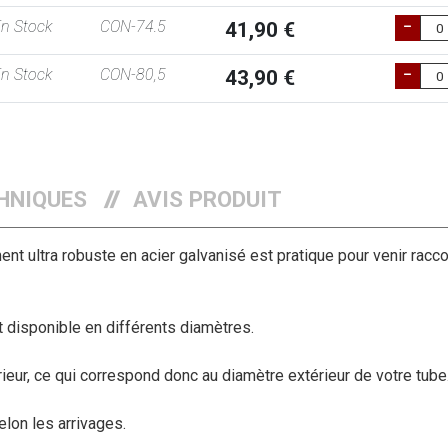
n Stock
CON-74.5
41,90 €
n Stock
CON-80,5
43,90 €
HNIQUES
AVIS PRODUIT
 ultra robuste en acier galvanisé est pratique pour venir racc
t disponible en différents diamètres.
eur, ce qui correspond donc au diamètre extérieur de votre tube
lon les arrivages.