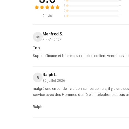
4
—
3
—
2
—
2
avis
1
—
Manfred S.
M
6 août 2026
Top
Super efficace et bien mieux que les colliers vendus ave
Ralph L.
R
30 juillet 2026
malgré une erreur de livraison sur les colliers, il y a une
service avec des Hommes derrière un téléphone et pas une
Ralph.