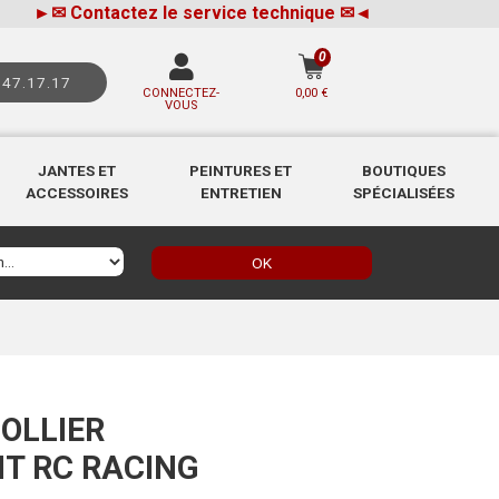
►
✉
Contactez le service technique
✉
◄
0
.47.17.17
CONNECTEZ-
0,00 €
VOUS
JANTES ET
PEINTURES ET
BOUTIQUES
ACCESSOIRES
ENTRETIEN
SPÉCIALISÉES
OK
OLLIER
T RC RACING