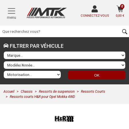
0
CONNECTEZ-VOUS
0,00 €
menu
FILTRER PAR VÉHICULE
OK
Accueil
Chassis
Ressorts de suspension
Ressorts Courts
Ressorts courts H&R pour Opel Mokka 4WD