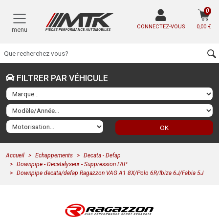
0
CONNECTEZ-VOUS
0,00 €
menu
FILTRER PAR VÉHICULE
OK
Accueil
Echappements
Decata - Defap
Downpipe - Decatalyseur - Suppression FAP
Downpipe decata/defap Ragazzon VAG A1 8X/Polo 6R/Ibiza 6J/Fabia 5J