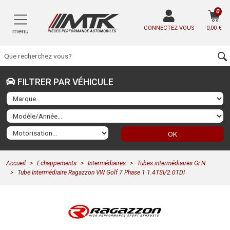
0
CONNECTEZ-VOUS
0,00 €
menu
FILTRER PAR VÉHICULE
OK
Accueil
Echappements
Intermédiaires
Tubes intermédiaires Gr.N
Tube Intermédiaire Ragazzon VW Golf 7 Phase 1 1.4TSI/2.0TDI