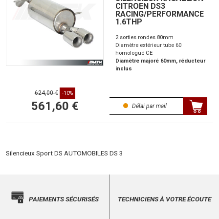
CITROEN DS3
RACING/PERFORMANCE
1.6THP
2 sorties rondes 80mm
Diamètre extérieur tube 60
homologué CE
Diamètre majoré 60mm, réducteur
inclus
624,00 €
-10%
561,60 €
Délai par mail
Silencieux Sport DS AUTOMOBILES DS 3
PAIEMENTS SÉCURISÉS
TECHNICIENS À VOTRE ÉCOUTE