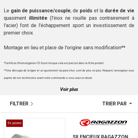
Le
gain de puissance/couple
, de
poids
et la
durée de vie
quasiment
illimitée
(l'inox ne rouille pas contrairement à
l'acier) font de l'échappement sport un investissement de
premier choix.
Montage en lieu et place de l'origine sans modification
**
*Certificat d'homologation CE fourni lorsque cela est précisé dans la fiche produit.
**Une découpe de la ligne et un ajustement du pare-choc sont de plus en plus fréquent, renseignez vous
auprès de nos techniciens avant votre commande si vous avez un doute.
Voir plus
FILTRER
TRIER PAR
En promo
SILENCIEUX RAGAZZON