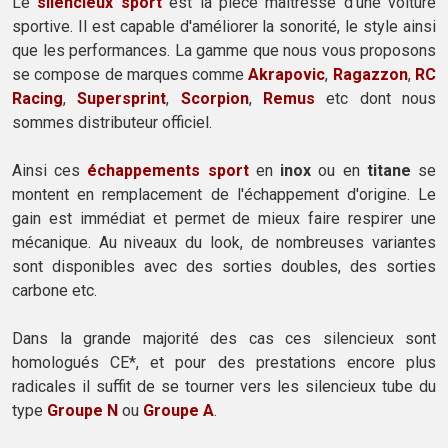
Le
silencieux sport
est la pièce maîtresse d'une voiture
sportive. Il est capable d'améliorer la sonorité, le style ainsi
que les performances. La gamme que nous vous proposons
se compose de marques comme
Akrapovic
,
Ragazzon
,
RC
Racing
,
Supersprint
,
Scorpion
,
Remus
etc dont nous
sommes distributeur officiel.
Ainsi ces
échappements sport
en
inox
ou en
titane
se
montent en remplacement de l'échappement d'origine. Le
gain est immédiat et permet de mieux faire respirer une
mécanique. Au niveaux du look, de nombreuses variantes
sont disponibles avec des sorties doubles, des sorties
carbone etc.
Dans la grande majorité des cas ces silencieux sont
homologués CE*, et pour des prestations encore plus
radicales il suffit de se tourner vers les silencieux tube du
type
Groupe N
ou
Groupe A
.