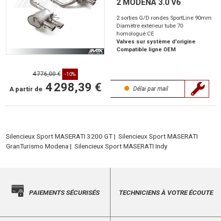
2 MODENA 3.0 V6
2 sorties G/D rondes SportLine 90mm
Diamètre extérieur tube 70
homologué CE
Valves sur système d'origine
Compatible ligne OEM
4 776,00 €
-10%
4 298,39 €
A partir de
Délai par mail
Silencieux Sport MASERATI 3200 GT
|
Silencieux Sport MASERATI
GranTurismo Modena
|
Silencieux Sport MASERATI Indy
PAIEMENTS SÉCURISÉS
TECHNICIENS À VOTRE ÉCOUTE