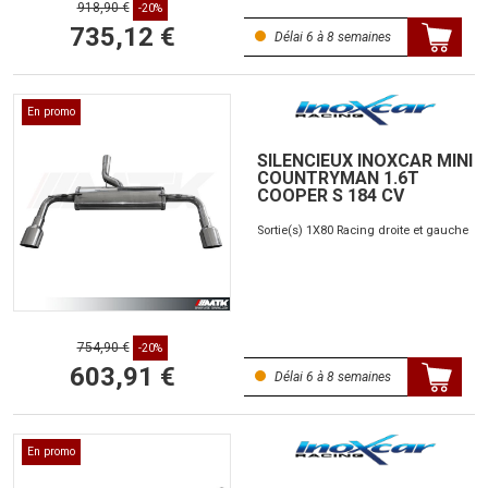
918,90 €
-20%
735,12 €
Délai 6 à 8 semaines
En promo
SILENCIEUX INOXCAR MINI
COUNTRYMAN 1.6T
COOPER S 184 CV
Sortie(s) 1X80 Racing droite et gauche
754,90 €
-20%
603,91 €
Délai 6 à 8 semaines
En promo