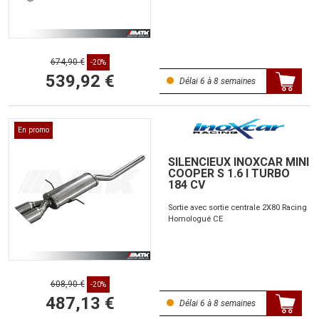
674,90 €
-20%
539,92 €
Délai 6 à 8 semaines
En promo
SILENCIEUX INOXCAR MINI
COOPER S 1.6 I TURBO
184 CV
Sortie avec sortie centrale 2X80 Racing
Homologué CE
608,90 €
-20%
487,13 €
Délai 6 à 8 semaines