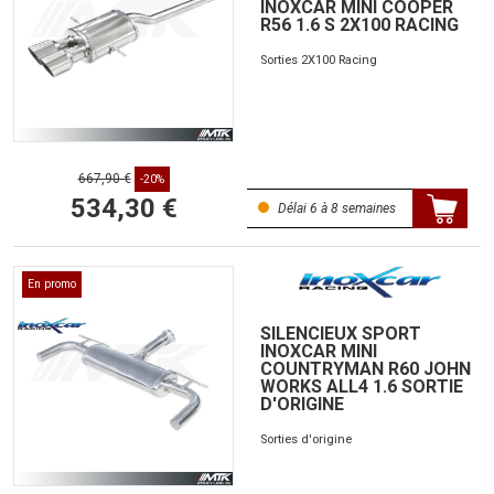
INOXCAR MINI COOPER
R56 1.6 S 2X100 RACING
Sorties 2X100 Racing
667,90 €
-20%
534,30 €
Délai 6 à 8 semaines
En promo
SILENCIEUX SPORT
INOXCAR MINI
COUNTRYMAN R60 JOHN
WORKS ALL4 1.6 SORTIE
D'ORIGINE
Sorties d'origine