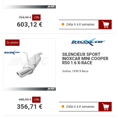
753,90 €
-20%
603,12 €
Délai 6 à 8 semaines
En promo
SILENCIEUX SPORT
INOXCAR MINI COOPER
R50 1.6 X-RACE
Sorties 1X90 X-Race
445,90 €
-20%
356,71 €
Délai 6 à 8 semaines