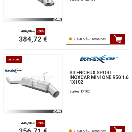
480,90 €
-20%
384,72 €
Délai 6 à 8 semaines
En promo
SILENCIEUX SPORT
INOXCAR MINI ONE R50 1.6
1X102
Sorties 1X102
445,90 €
-20%
356,71 €
Délai 6 à 8 semaines