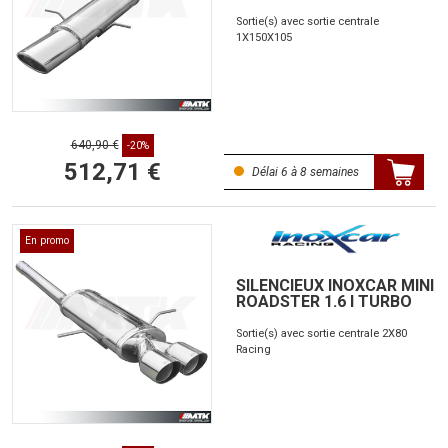
Sortie(s) avec sortie centrale
1X150X105
640,90 €
-20%
512,71 €
Délai 6 à 8 semaines
En promo
SILENCIEUX INOXCAR MINI
ROADSTER 1.6 I TURBO
Sortie(s) avec sortie centrale 2X80
Racing