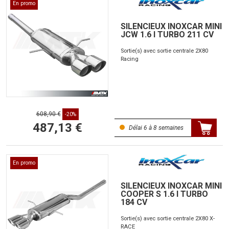
En promo
SILENCIEUX INOXCAR MINI
JCW 1.6 I TURBO 211 CV
Sortie(s) avec sortie centrale 2X80
Racing
608,90 €
-20%
487,13 €
Délai 6 à 8 semaines
En promo
SILENCIEUX INOXCAR MINI
COOPER S 1.6 I TURBO
184 CV
Sortie(s) avec sortie centrale 2X80 X-
RACE