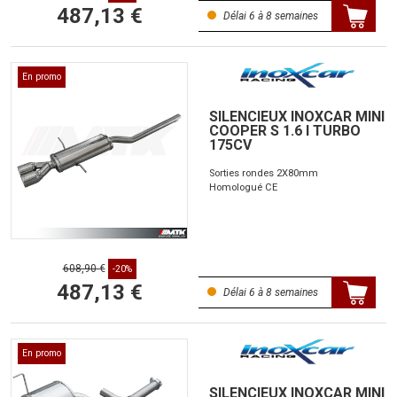
487,13 €
Délai 6 à 8 semaines
En promo
SILENCIEUX INOXCAR MINI
COOPER S 1.6 I TURBO
175CV
Sorties rondes 2X80mm
Homologué CE
608,90 €
-20%
487,13 €
Délai 6 à 8 semaines
En promo
SILENCIEUX INOXCAR MINI