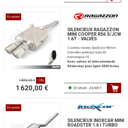
En promo
SILENCIEUX RAGAZZON
MINI COOPER R56 S/JCW
1.6T - VALVES
2 sorties rondes SportLine 90mm
Diamètre extérieur tube 60
homologué CE
Avec valves et telecommande
Réducteur pour ligne OEM inclus
1 800,00 €
-10%
1 620,00 €
En stock - 24/48 h
En promo
SILENCIEUX INOXCAR MINI
ROADSTER 1.6 I TURBO