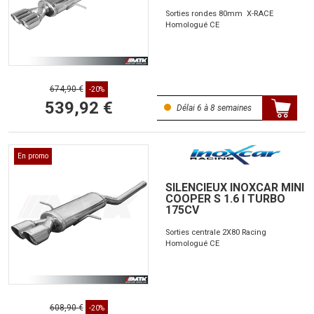
Sorties rondes 80mm X-RACE
Homologué CE
674,90 €
-20%
539,92 €
Délai 6 à 8 semaines
En promo
SILENCIEUX INOXCAR MINI
COOPER S 1.6 I TURBO
175CV
Sorties centrale 2X80 Racing
Homologué CE
608,90 €
-20%