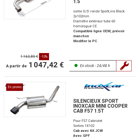
1.5
sortie G/D ronde SportLine Black
2x102mm
Diamètre extérieur tube 60
homologué CE
Compatible ligne OEM, prévoir
manchon
Modifier le PC
1 163,80 €
-10%
1 047,42 €
A partir de
En stock - 24/48 h
En promo
SILENCIEUX SPORT
INOXCAR MINI COOPER
CAB F57 1.5T
Pour F57 Cabriolet
Sorties 1X102
Cab avec Kit JCW
Avec GPF