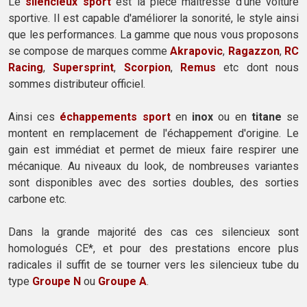
Le
silencieux sport
est la pièce maîtresse d'une voiture
sportive. Il est capable d'améliorer la sonorité, le style ainsi
que les performances. La gamme que nous vous proposons
se compose de marques comme
Akrapovic
,
Ragazzon
,
RC
Racing
,
Supersprint
,
Scorpion
,
Remus
etc dont nous
sommes distributeur officiel.
Ainsi ces
échappements sport
en
inox
ou en
titane
se
montent en remplacement de l'échappement d'origine. Le
gain est immédiat et permet de mieux faire respirer une
mécanique. Au niveaux du look, de nombreuses variantes
sont disponibles avec des sorties doubles, des sorties
carbone etc.
Dans la grande majorité des cas ces silencieux sont
homologués CE*, et pour des prestations encore plus
radicales il suffit de se tourner vers les silencieux tube du
type
Groupe N
ou
Groupe A
.