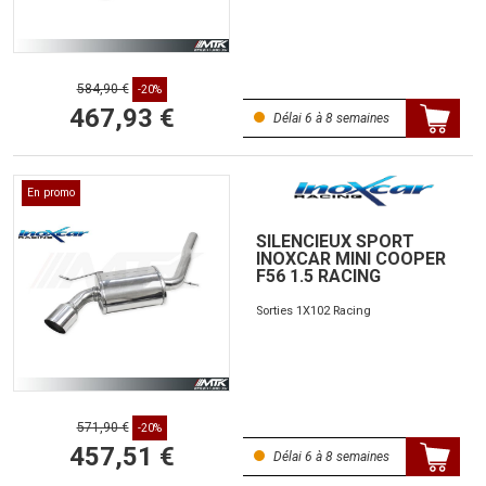
584,90 €
-20%
467,93 €
Délai 6 à 8 semaines
En promo
SILENCIEUX SPORT
INOXCAR MINI COOPER
F56 1.5 RACING
Sorties 1X102 Racing
571,90 €
-20%
457,51 €
Délai 6 à 8 semaines