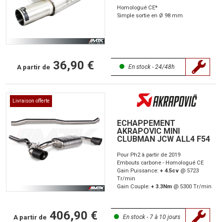
Homologué CE*
Simple sortie en Ø 98 mm
36,90 €
A partir de
En stock - 24/48h
Livraison offerte
ECHAPPEMENT
AKRAPOVIC MINI
CLUBMAN JCW ALL4 F54
Pour Ph2 à partir de 2019
Embouts carbone - Homologué CE
Gain Puissance:
+ 4.5cv
@ 5723
Tr/min
Gain Couple:
+ 3.3Nm
@ 5300 Tr/min
406,90 €
A partir de
En stock - 7 à 10 jours