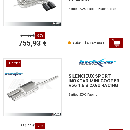
Sorties 2X90 Racing Black Ceramic
944,90 €
-20%
755,93 €
Délai 6 à 8 semaines
En promo
SILENCIEUX SPORT
INOXCAR MINI COOPER
R56 1.6 S 2X90 RACING
Sorties 2X90 Racing
651,90 €
-20%