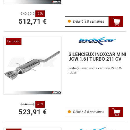
640,90 €
-20%
512,71 €
Délai 6 à 8 semaines
En promo
SILENCIEUX INOXCAR MINI
JCW 1.6 I TURBO 211 CV
Sortie(s) avec sortie centrale 2X80 X-
RACE
654,90 €
-20%
523,91 €
Délai 6 à 8 semaines