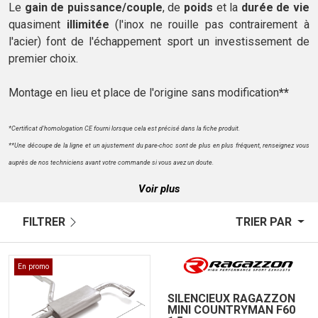
Le
gain de puissance/couple
, de
poids
et la
durée de vie
quasiment
illimitée
(l'inox ne rouille pas contrairement à
l'acier) font de l'échappement sport un investissement de
premier choix.
Montage en lieu et place de l'origine sans modification
**
*Certificat d'homologation CE fourni lorsque cela est précisé dans la fiche produit.
**Une découpe de la ligne et un ajustement du pare-choc sont de plus en plus fréquent, renseignez vous
auprès de nos techniciens avant votre commande si vous avez un doute.
Voir plus
FILTRER
TRIER PAR
En promo
SILENCIEUX RAGAZZON
MINI COUNTRYMAN F60