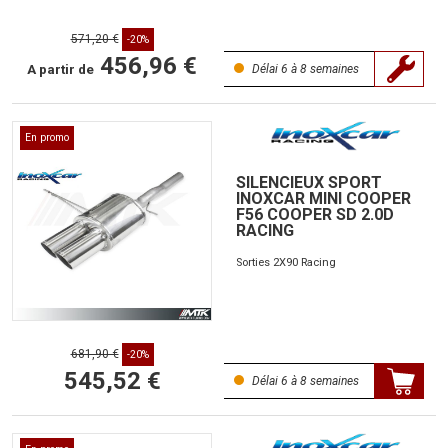
571,20 €
-20%
456,96 €
A partir de
Délai 6 à 8 semaines
En promo
SILENCIEUX SPORT
INOXCAR MINI COOPER
F56 COOPER SD 2.0D
RACING
Sorties 2X90 Racing
681,90 €
-20%
545,52 €
Délai 6 à 8 semaines