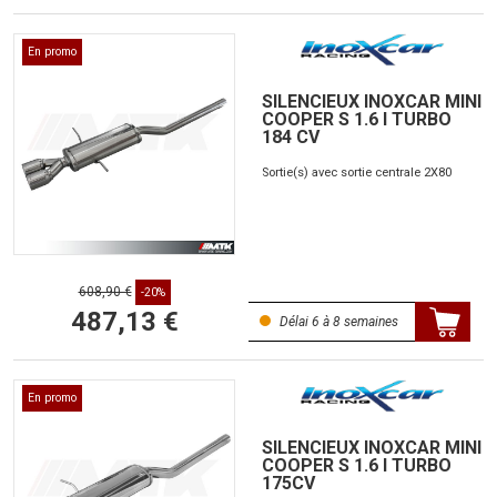
En promo
SILENCIEUX INOXCAR MINI
COOPER S 1.6 I TURBO
184 CV
Sortie(s) avec sortie centrale 2X80
608,90 €
-20%
487,13 €
Délai 6 à 8 semaines
En promo
SILENCIEUX INOXCAR MINI
COOPER S 1.6 I TURBO
175CV