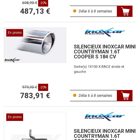
608,90 €
-20%
487,13 €
Délai 6 à 8 semaines
En promo
SILENCIEUX INOXCAR MINI
COUNTRYMAN 1.6T
COOPER S 184 CV
Sortie(s) 1X100 X-RACE droite et
gauche
979,90 €
-20%
783,91 €
Délai 6 à 8 semaines
En promo
SILENCIEUX INOXCAR MINI
COUNTRYMAN 1.6T