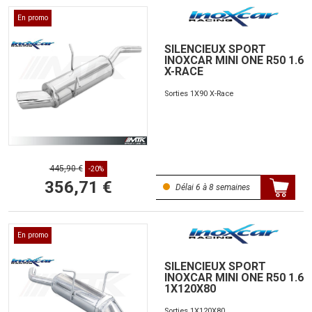
En promo
SILENCIEUX SPORT
INOXCAR MINI ONE R50 1.6
X-RACE
Sorties 1X90 X-Race
445,90 €
-20%
356,71 €
Délai 6 à 8 semaines
En promo
SILENCIEUX SPORT
INOXCAR MINI ONE R50 1.6
1X120X80
Sorties 1X120X80