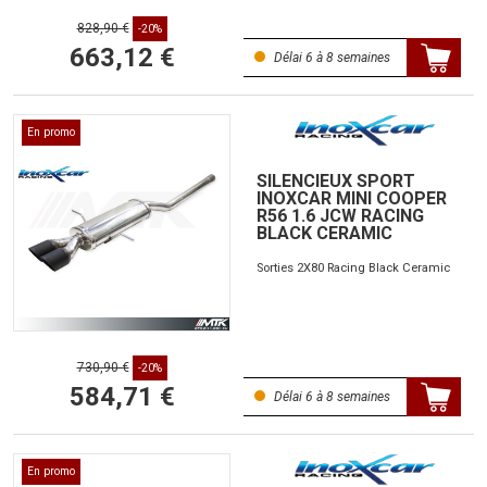
828,90 €
-20%
663,12 €
Délai 6 à 8 semaines
En promo
SILENCIEUX SPORT
INOXCAR MINI COOPER
R56 1.6 JCW RACING
BLACK CERAMIC
Sorties 2X80 Racing Black Ceramic
730,90 €
-20%
584,71 €
Délai 6 à 8 semaines
En promo