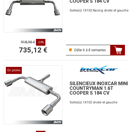
COOPER S 184 CV
Sortie(s) 1X102 Racing droite et gauche
918,90 €
-20%
735,12 €
Délai 6 à 8 semaines
En promo
SILENCIEUX INOXCAR MINI
COUNTRYMAN 1.6T
COOPER S 184 CV
Sortie(s) 1X102 droite et gauche