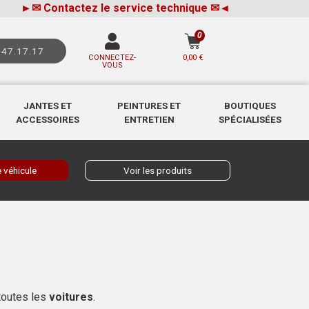
►
✉
Contactez le service technique
✉
◄
0
.47.17.17
CONNECTEZ-
0,00 €
VOUS
JANTES ET
PEINTURES ET
BOUTIQUES
ACCESSOIRES
ENTRETIEN
SPÉCIALISÉES
 véhicule
Voir les produits
toutes les
voitures
.