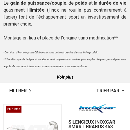
Le
gain de puissance/couple
, de
poids
et la
durée de vie
quasiment
illimitée
(l'inox ne rouille pas contrairement à
l'acier) font de l'échappement sport un investissement de
premier choix.
Montage en lieu et place de l'origine sans modification
**
*Certificat d'homologation CE fourni lorsque cela est précisé dans la fiche produit.
**Une découpe de la ligne et un ajustement du pare-choc sont de plus en plus fréquent, renseignez vous
auprès de nos techniciens avant votre commande si vous avez un doute.
Voir plus
FILTRER
TRIER PAR
En promo
SILENCIEUX INOXCAR
SMART BRABUS 453