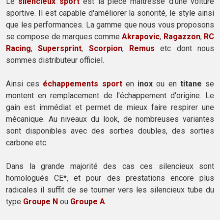
Le
silencieux sport
est la pièce maîtresse d'une voiture
sportive. Il est capable d'améliorer la sonorité, le style ainsi
que les performances. La gamme que nous vous proposons
se compose de marques comme
Akrapovic
,
Ragazzon
,
RC
Racing
,
Supersprint
,
Scorpion
,
Remus
etc dont nous
sommes distributeur officiel.
Ainsi ces
échappements sport
en
inox
ou en
titane
se
montent en remplacement de l'échappement d'origine. Le
gain est immédiat et permet de mieux faire respirer une
mécanique. Au niveaux du look, de nombreuses variantes
sont disponibles avec des sorties doubles, des sorties
carbone etc.
Dans la grande majorité des cas ces silencieux sont
homologués CE*, et pour des prestations encore plus
radicales il suffit de se tourner vers les silencieux tube du
type
Groupe N
ou
Groupe A
.