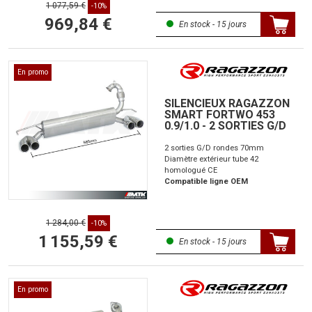
1 077,59 €
-10%
969,84 €
En stock - 15 jours
En promo
SILENCIEUX RAGAZZON
SMART FORTWO 453
0.9/1.0 - 2 SORTIES G/D
2 sorties G/D rondes 70mm
Diamètre extérieur tube 42
homologué CE
Compatible ligne OEM
1 284,00 €
-10%
1 155,59 €
En stock - 15 jours
En promo