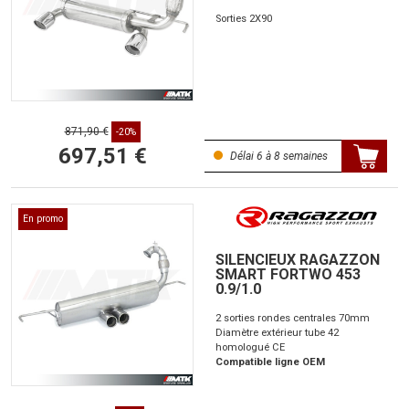
Sorties 2X90
871,90 €
-20%
697,51 €
Délai 6 à 8 semaines
En promo
SILENCIEUX RAGAZZON
SMART FORTWO 453
0.9/1.0
2 sorties rondes centrales 70mm
Diamètre extérieur tube 42
homologué CE
Compatible ligne OEM