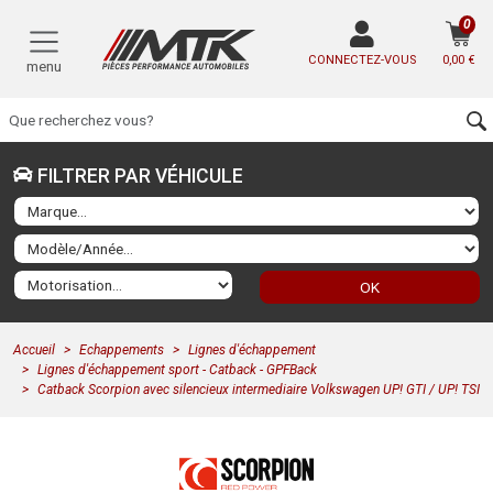
0
CONNECTEZ-VOUS
0,00 €
menu
FILTRER PAR VÉHICULE
OK
Accueil
Echappements
Lignes d'échappement
Lignes d'échappement sport - Catback - GPFBack
Catback Scorpion avec silencieux intermediaire Volkswagen UP! GTI / UP! TSI