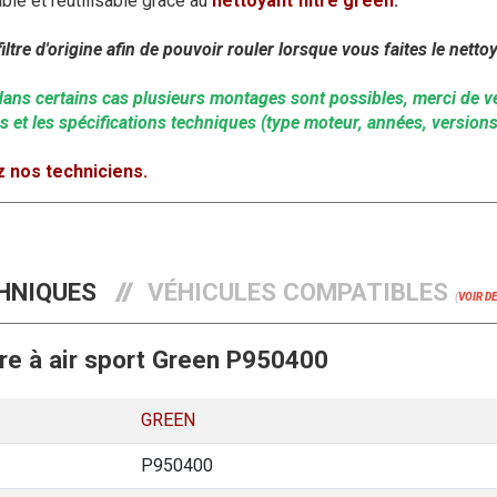
able et réutilisable grâce au
nettoyant filtre green
.
ltre d'origine afin de pouvoir rouler lorsque vous faites le nettoy
 dans certains cas plusieurs montages sont possibles, merci de vé
s et les spécifications techniques (type moteur, années, versions
 nos techniciens.
HNIQUES
VÉHICULES COMPATIBLES
(
VOIR D
tre à air sport Green P950400
GREEN
P950400