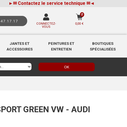
►
✉
Contactez le service technique
✉
◄
0
.47.17.17
CONNECTEZ-
0,00 €
VOUS
JANTES ET
PEINTURES ET
BOUTIQUES
ACCESSOIRES
ENTRETIEN
SPÉCIALISÉES
OK
SPORT GREEN VW - AUDI