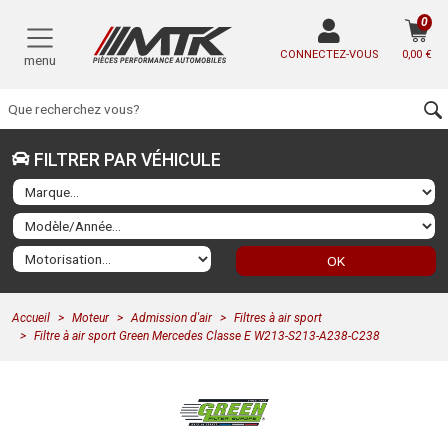
0
CONNECTEZ-VOUS
0,00 €
menu
FILTRER PAR VÉHICULE
OK
Accueil
Moteur
Admission d'air
Filtres à air sport
Filtre à air sport Green Mercedes Classe E W213-S213-A238-C238