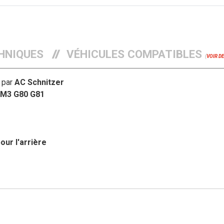
HNIQUES
VÉHICULES COMPATIBLES
(
VOIR D
 par
AC Schnitzer
M3 G80 G81
our l'arrière