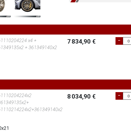
61110204224 x4 +
7 834,90 €
61349135x2 + 361349140x2
61110204224x2
8 034,90 €
361349135x2+
61110214224x2+361349140x2
10x21