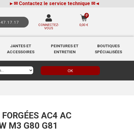
►
✉
Contactez le service technique
✉
◄
0
.47.17.17
CONNECTEZ-
0,00 €
VOUS
JANTES ET
PEINTURES ET
BOUTIQUES
ACCESSOIRES
ENTRETIEN
SPÉCIALISÉES
OK
 FORGÉES AC4 AC
W M3 G80 G81