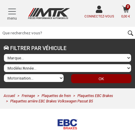
0
CONNECTEZ-VOUS
0,00 €
menu
FILTRER PAR VÉHICULE
OK
Accueil
Freinage
Plaquettes de frein
Plaquettes EBC Brakes
Plaquettes arrière EBC Brakes Volkswagen Passat B5