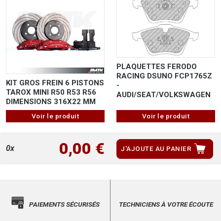
PLAQUETTES FERODO
RACING DSUNO FCP1765Z
KIT GROS FREIN 6 PISTONS
-
TAROX MINI R50 R53 R56
AUDI/SEAT/VOLKSWAGEN
DIMENSIONS 316X22 MM
Voir le produit
Voir le produit
0,00 €
0x
J'AJOUTE AU PANIER
PAIEMENTS SÉCURISÉS
TECHNICIENS À VOTRE ÉCOUTE