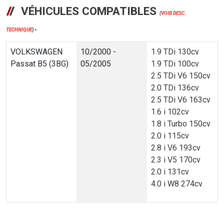
VÉHICULES COMPATIBLES
(
VOIR DESC.
TECHNIQUE
)
*
VOLKSWAGEN
10/2000 -
1.9 TDi 130cv
Passat B5 (3BG)
05/2005
1.9 TDi 100cv
2.5 TDi V6 150cv
2.0 TDi 136cv
2.5 TDi V6 163cv
1.6 i 102cv
1.8 i Turbo 150cv
2.0 i 115cv
2.8 i V6 193cv
2.3 i V5 170cv
2.0 i 131cv
4.0 i W8 274cv