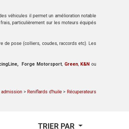
.
 des véhicules il permet un amélioration notable
 frais, particulièrement sur les moteurs équipés
e de pose (colliers, coudes, raccords etc). Les
acingLine, Forge Motorsport
,
Green
,
K&N
ou
s admission
>
Reniflards d'huile
>
Récuperateurs
TRIER PAR