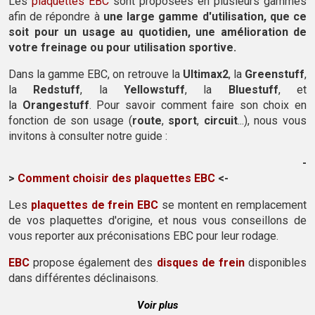
Les
plaquettes EBC
sont proposées en plusieurs gammes
afin de répondre à
une large gamme d'utilisation, que ce
soit pour un usage au quotidien, une amélioration de
votre freinage ou pour utilisation sportive.
Dans la gamme EBC, on retrouve la
Ultimax2
, la
Greenstuff
,
la
Redstuff
, la
Yellowstuff
, la
Bluestuff
, et
la
Orangestuff
. Pour savoir comment faire son choix en
fonction de son usage (
route
,
sport
,
circuit
...), nous vous
invitons à consulter notre guide :
-
>
Comment choisir des plaquettes EBC
<-
Les
plaquettes de frein EBC
se montent en remplacement
de vos plaquettes d'origine, et nous vous conseillons de
vous reporter aux préconisations EBC pour leur rodage.
EBC
propose également des
disques de frein
disponibles
dans différentes déclinaisons.
Voir plus