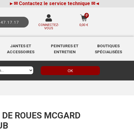
►
✉
Contactez le service technique
✉
◄
0
.47.17.17
CONNECTEZ-
0,00 €
VOUS
JANTES ET
PEINTURES ET
BOUTIQUES
ACCESSOIRES
ENTRETIEN
SPÉCIALISÉES
OK
S DE ROUES MCGARD
UB