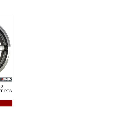
IS
TE PTS