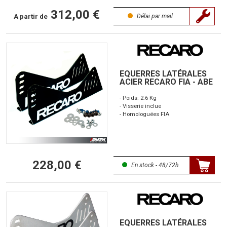
312,00 €
A partir de
Délai par mail
EQUERRES LATÉRALES
ACIER RECARO FIA - ABE
- Poids: 2.6 Kg
- Visserie inclue
- Homologuées FIA
228,00 €
En stock - 48/72h
EQUERRES LATÉRALES