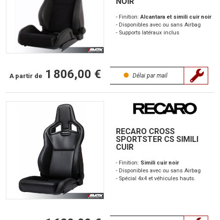
NOIR
- Finition:
Alcantara et simili cuir noir
- Disponibles avec ou sans Airbag
- Supports latéraux inclus
1 806,00 €
A partir de
Délai par mail
RECARO CROSS
SPORTSTER CS SIMILI
CUIR
- Finition:
Simili cuir noir
- Disponibles avec ou sans Airbag
- Spécial 4x4 et véhicules hauts.