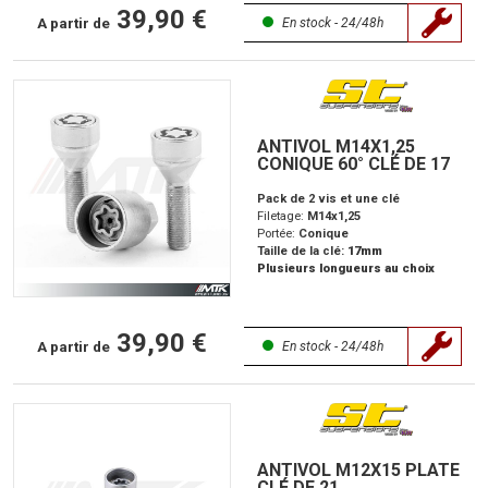
39,90 €
A partir de
En stock - 24/48h
ANTIVOL M14X1,25
CONIQUE 60° CLÉ DE 17
Pack de 2 vis et une clé
Filetage:
M14x1,25
Portée:
Conique
Taille de la clé:
17mm
Plusieurs longueurs au choix
39,90 €
A partir de
En stock - 24/48h
ANTIVOL M12X15 PLATE
CLÉ DE 21