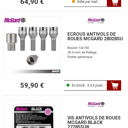
64,90 €
Délai par mail
ECROUS ANTIVOLS DE
ROUES MCGARD 28028SU
Boulon 12x150
25.5 mm de filetage
Portée sphérique
59,90 €
En stock - 3 à 4 jours
VIS ANTIVOLS DE ROUES
MCGARD BLACK
27285SUB