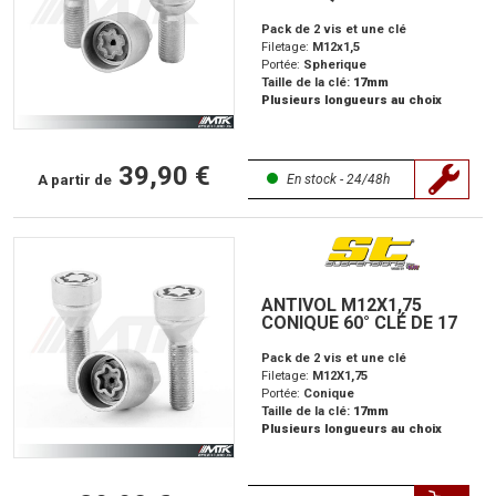
Pack de 2 vis et une clé
Filetage:
M12x1,5
Portée:
Spherique
Taille de la clé:
17mm
Plusieurs longueurs au choix
39,90 €
A partir de
En stock - 24/48h
ANTIVOL M12X1,75
CONIQUE 60° CLÉ DE 17
Pack de 2 vis et une clé
Filetage:
M12X1,75
Portée:
Conique
Taille de la clé:
17mm
Plusieurs longueurs au choix