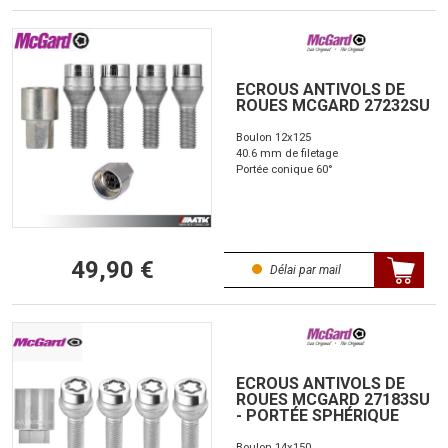
ECROUS ANTIVOLS DE
ROUES MCGARD 27232SU
Boulon 12x125
40.6 mm de filetage
Portée conique 60°
49,90 €
Délai par mail
ECROUS ANTIVOLS DE
ROUES MCGARD 27183SU
- PORTÉE SPHÉRIQUE
Boulon 14x150