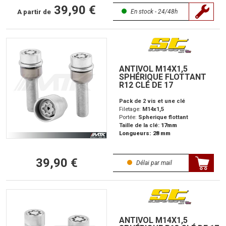
39,90 €
A partir de
En stock - 24/48h
ANTIVOL M14X1,5
SPHÉRIQUE FLOTTANT
R12 CLÉ DE 17
Pack de 2 vis et une clé
Filetage:
M14x1,5
Portée:
Spherique flottant
Taille de la clé:
17mm
Longueurs: 28 mm
39,90 €
Délai par mail
ANTIVOL M14X1,5