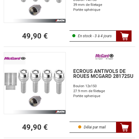
39 mm de filetage
Portée sphérique
49,90 €
En stock - 3 à 4 jours
ECROUS ANTIVOLS DE
ROUES MCGARD 28172SU
Boulon 12x150
27.9 mm de filetage
Portée spherique
49,90 €
Délai par mail