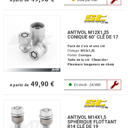
ANTIVOL M12X1,25
CONIQUE 60° CLÉ DE 17
Pack de 2 vis et une clé
Filetage:
M12x1,25
Portée:
Conique
Taille de la clé:
17mm
/div>
Plusieurs longueurs au choix
49,90 €
A partir de
En stock - 24/48h
ANTIVOL M14X1,5
SPHÉRIQUE FLOTTANT
R14 CLÉ DE 19