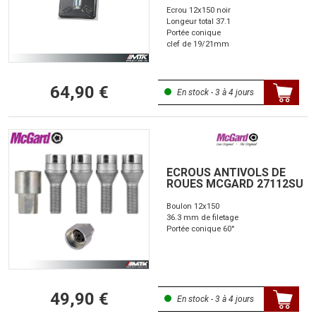
Ecrou 12x150 noir
Longeur total 37.1
Portée conique
clef de 19/21mm
64,90 €
En stock - 3 à 4 jours
ECROUS ANTIVOLS DE
ROUES MCGARD 27112SU
Boulon 12x150
36.3 mm de filetage
Portée conique 60°
49,90 €
En stock - 3 à 4 jours