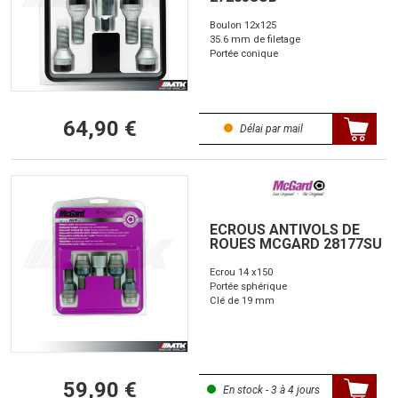
Boulon 12x125
35.6 mm de filetage
Portée conique
64,90 €
Délai par mail
ECROUS ANTIVOLS DE
ROUES MCGARD 28177SU
Ecrou 14 x150
Portée sphérique
Clé de 19 mm
59,90 €
En stock - 3 à 4 jours