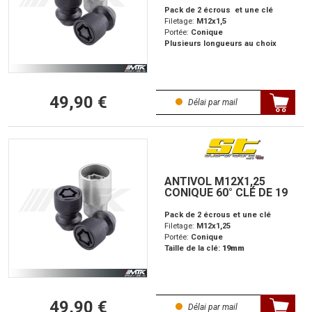
Pack de 2 écrous et une clé
Filetage:
M12x1,5
Portée:
Conique
Plusieurs longueurs au choix
49,90 €
Délai par mail
ANTIVOL M12X1,25
CONIQUE 60° CLÉ DE 19
Pack de 2 écrous et une clé
Filetage:
M12x1,25
Portée:
Conique
Taille de la clé:
19mm
49,90 €
Délai par mail