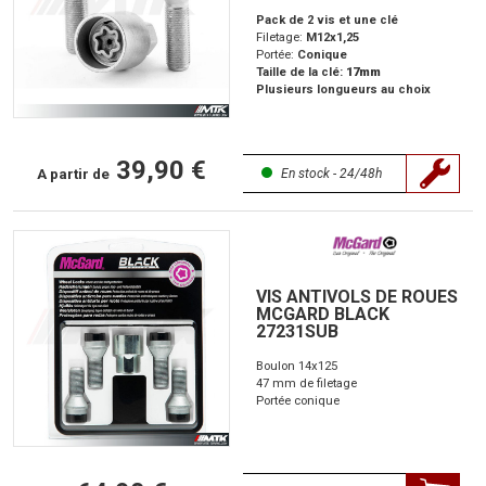
Pack de 2 vis et une clé
Filetage:
M12x1,25
Portée:
Conique
Taille de la clé:
17mm
Plusieurs longueurs au choix
39,90 €
A partir de
En stock - 24/48h
VIS ANTIVOLS DE ROUES
MCGARD BLACK
27231SUB
Boulon 14x125
47 mm de filetage
Portée conique