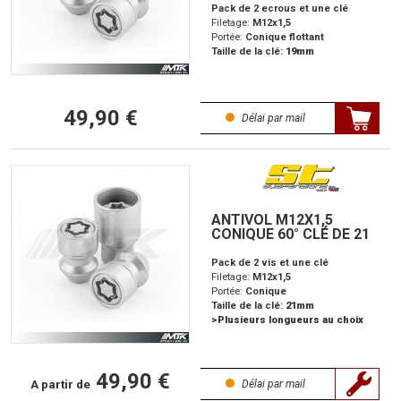
Pack de 2 ecrous et une clé
Filetage:
M12x1,5
Portée:
Conique flottant
Taille de la clé:
19mm
49,90 €
Délai par mail
ANTIVOL M12X1,5
CONIQUE 60° CLÉ DE 21
Pack de 2 vis et une clé
Filetage:
M12x1,5
Portée:
Conique
Taille de la clé:
21mm
>Plusieurs longueurs au choix
49,90 €
A partir de
Délai par mail