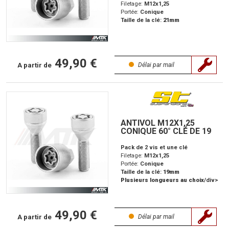
Filetage:
M12x1,25
Portée:
Conique
Taille de la clé:
21mm
49,90 €
A partir de
Délai par mail
ANTIVOL M12X1,25
CONIQUE 60° CLÉ DE 19
Pack de 2 vis et une clé
Filetage:
M12x1,25
Portée:
Conique
Taille de la clé:
19mm
Plusieurs longueurs au choix
/div>
49,90 €
A partir de
Délai par mail