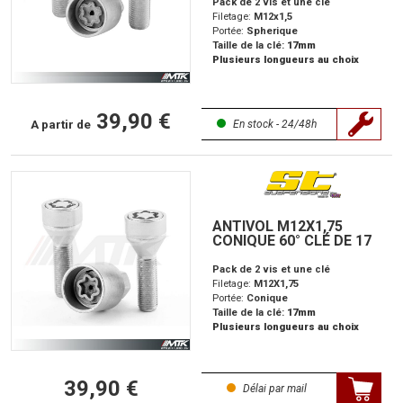
Pack de 2 vis et une clé
Filetage:
M12x1,5
Portée:
Spherique
Taille de la clé:
17mm
Plusieurs longueurs au choix
39,90 €
A partir de
En stock - 24/48h
ANTIVOL M12X1,75
CONIQUE 60° CLÉ DE 17
Pack de 2 vis et une clé
Filetage:
M12X1,75
Portée:
Conique
Taille de la clé:
17mm
Plusieurs longueurs au choix
39,90 €
Délai par mail