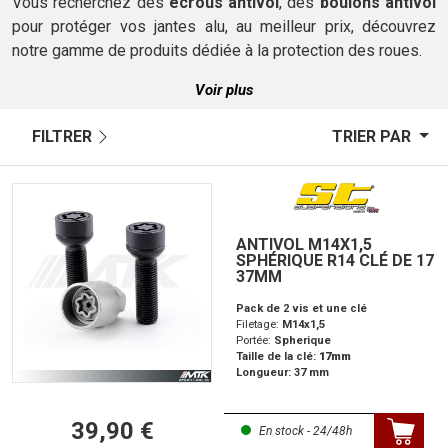
Vous recherchez des
écrous antivol
, des
boulons antivol
pour protéger vos jantes alu, au meilleur prix, découvrez
notre gamme de produits dédiée à la protection des roues.
Voir plus
FILTRER
TRIER PAR
ANTIVOL M14X1,5
SPHÉRIQUE R14 CLÉ DE 17
37MM
Pack de 2 vis et une clé
Filetage:
M14x1,5
Portée:
Spherique
Taille de la clé:
17mm
Longueur: 37 mm
39,90 €
En stock - 24/48h