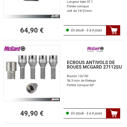
Longeur total 37.1
Portée conique
clef de 19/21mm
64,90 €
En stock - 3 à 4 jours
ECROUS ANTIVOLS DE
ROUES MCGARD 27112SU
Boulon 12x150
36.3 mm de filetage
Portée conique 60°
49,90 €
En stock - 3 à 4 jours