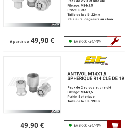
Pack de 2 vis et une clé
Filetage:
M14x1,5
Portée:
Plate
Taille de la clé:
22mm
Plusieurs longueurs au choix
49,90 €
A partir de
En stock - 24/48h
ANTIVOL M14X1,5
SPHÉRIQUE R14 CLÉ DE 19
Pack de 2 ecrous et une clé
Filetage:
M14x1,5
Portée:
Spherique
Taille de la clé:
19mm
49,90 €
En stock - 24/48h