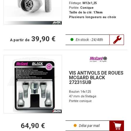
Filetage:
M12x1,25
Portée:
Conique
Taille de la clé:
17mm
Plusieurs longueurs au choix
39,90 €
A partir de
En stock - 24/48h
VIS ANTIVOLS DE ROUES
MCGARD BLACK
27231SUB
Boulon 14x125
47 mm de filetage
Portée conique
64,90 €
Délai par mail