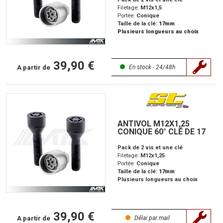
Filetage:
M12x1,5
Portée:
Conique
Taille de la clé:
17mm
Plusieurs longueurs au choix
39,90 €
A partir de
En stock - 24/48h
ANTIVOL M12X1,25
CONIQUE 60° CLÉ DE 17
Pack de 2 vis et une clé
Filetage:
M12x1,25
Portée:
Conique
Taille de la clé:
17mm
Plusieurs longueurs au choix
39,90 €
A partir de
Délai par mail