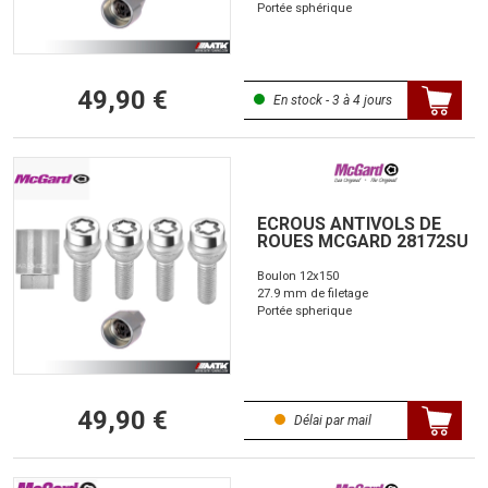
Portée sphérique
49,90 €
En stock - 3 à 4 jours
ECROUS ANTIVOLS DE
ROUES MCGARD 28172SU
Boulon 12x150
27.9 mm de filetage
Portée spherique
49,90 €
Délai par mail