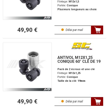
Filetage:
M12x1,5
Portée:
Conique
Plusieurs longueurs au choix
49,90 €
Délai par mail
ANTIVOL M12X1,25
CONIQUE 60° CLÉ DE 19
Pack de 2 écrous et une clé
Filetage:
M12x1,25
Portée:
Conique
Taille de la clé:
19mm
49,90 €
Délai par mail