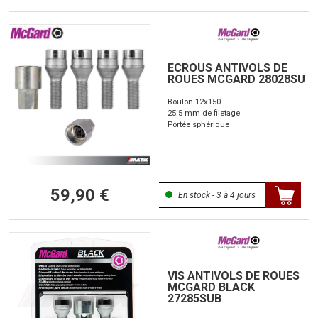
ECROUS ANTIVOLS DE
ROUES MCGARD 28028SU
Boulon 12x150
25.5 mm de filetage
Portée sphérique
59,90 €
En stock - 3 à 4 jours
VIS ANTIVOLS DE ROUES
MCGARD BLACK
27285SUB