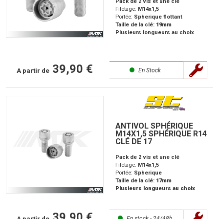
Pack de 2 vis et une clé
Filetage:
M14x1,5
Portée:
Spherique flottant
Taille de la clé:
19mm
Plusieurs longueurs au choix
39,90 €
A partir de
En Stock
ANTIVOL SPHÉRIQUE
M14X1,5 SPHÉRIQUE R14
CLÉ DE 17
Pack de 2 vis et une clé
Filetage:
M14x1,5
Portée:
Spherique
Taille de la clé:
17mm
Plusieurs longueurs au choix
39,90 €
A partir de
En stock - 24/48h