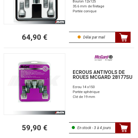
Boulon 12x125
35.6 mm de filetage
Portée conique
64,90 €
Délai par mail
ECROUS ANTIVOLS DE
ROUES MCGARD 28177SU
Ecrou 14 x150
Portée sphérique
Clé de 19 mm
59,90 €
En stock - 3 à 4 jours