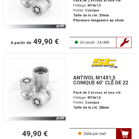
Pack de 2 écrous et une clé
Filetage:
M14x1,5
Portée:
Conique
Taille de la clé:
21mm
Plusieurs longueurs au choix
49,90 €
A partir de
En stock - 24/48h
ANTIVOL M14X1,5
CONIQUE 60° CLÉ DE 22
Pack de 2 écrous et une clé
Filetage:
M14x1,5
Portée:
Conique
Taille de la clé:
22mm
49,90 €
Délai par mail