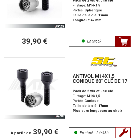
Pack de 2 vis et une clé
Filetage:
M14x1,5
Portée:
Spherique
Taille de la clé:
17mm
Longueur: 42 mm
39,90 €
En Stock
ANTIVOL M14X1,5
CONIQUE 60° CLÉ DE 17
Pack de 2 vis et une clé
Filetage:
M14x1,5
Portée:
Conique
Taille de la clé:
17mm
Plusieurs longueurs au choix
39,90 €
A partir de
En stock - 24/48h