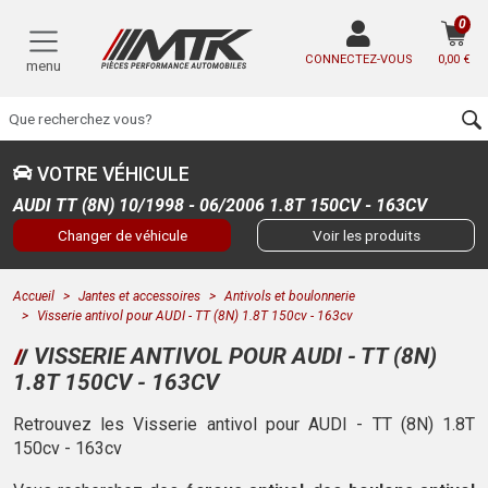
0
CONNECTEZ-VOUS
0,00 €
menu
VOTRE VÉHICULE
AUDI TT (8N) 10/1998 - 06/2006 1.8T 150CV - 163CV
Changer de véhicule
Voir les produits
Accueil
Jantes et accessoires
Antivols et boulonnerie
Visserie antivol pour AUDI - TT (8N) 1.8T 150cv - 163cv
VISSERIE ANTIVOL POUR AUDI - TT (8N)
1.8T 150CV - 163CV
Retrouvez les Visserie antivol pour AUDI - TT (8N) 1.8T
150cv - 163cv